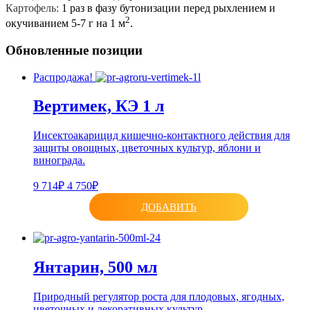
Картофель:
1 раз в фазу бутонизации перед рыхлением и
2
окучиванием 5-7 г на 1 м
.
Обновленные позиции
Распродажа!
Вертимек, КЭ 1 л
Инсектоакарицид кишечно-контактного действия для
защиты овощных, цветочных культур, яблони и
винограда.
9 714₽
4 750₽
ДОБАВИТЬ
Янтарин, 500 мл
Природный регулятор роста для плодовых, ягодных,
цветочных и декоративных культур.