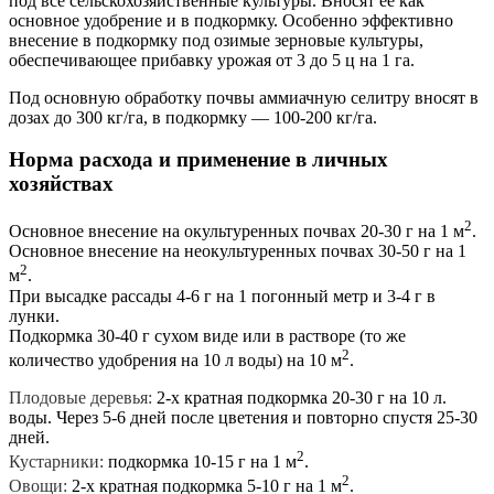
под все сельскохозяйственные культуры. Вносят её как
основное удобрение и в подкормку. Особенно эффективно
внесение в подкормку под озимые зерновые культуры,
обеспечивающее прибавку урожая от 3 до 5 ц на 1 га.
Под основную обработку почвы аммиачную селитру вносят в
дозах до 300 кг/га, в подкормку — 100-200 кг/га.
Норма расхода и применение в личных
хозяйствах
2
Основное внесение на окультуренных почвах 20-30 г на 1 м
.
Основное внесение на неокультуренных почвах 30-50 г на 1
2
м
.
При высадке рассады 4-6 г на 1 погонный метр и 3-4 г в
лунки.
Подкормка 30-40 г сухом виде или в растворе (то же
2
количество удобрения на 10 л воды) на 10 м
.
Плодовые деревья:
2-х кратная подкормка 20-30 г на 10 л.
воды. Через 5-6 дней после цветения и повторно спустя 25-30
дней.
2
Кустарники:
подкормка 10-15 г на 1 м
.
2
Овощи:
2-х кратная подкормка 5-10 г на 1 м
.