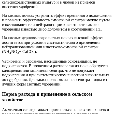
сельскохозяйственных культур и в любой из приемов
внесения удобрений.
На кислых почвах
устранить эффект временного подкисления
и повысить эффективность аммиачной селитры можно путем
известкования или нейтрализации кислотности самого
удобрения известью либо доломитом в соотношении 1:1.
На кислых дерново-подзолистых почвах
высокий эффект
достигается при условии систематического применения
нейтрализованной или известково-аммиачной селитры
(NH
NO
+ CaCO
).
4
3
3
Черноземы и сероземы
, насыщенные основаниями, не
подкисляются. В почвенном растворе таких почв образуется
кальциевая или магниевая селитра, что не допускает
подкисления и при систематическом внесении значительных
доз удобрения. Для таких почв аммиачная селитра – одна из
лучших форм азотных удобрений.
Норма расхода и применение в сельском
хозяйстве
Аммиачная селитра может применяться на всех типах почв и