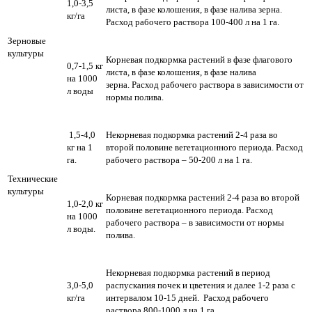
1,0-3,5
листа, в фазе колошения, в фазе налива зерна.
кг/га
Расход рабочего раствора 100-400 л на 1 га.
Зерновые
культуры
Корневая подкормка растений в фазе флагового
0,7-1,5 кг
листа, в фазе колошения, в фазе налива
на 1000
зерна. Расход рабочего раствора в зависимости от
л воды
нормы полива.
1,5-4,0
Некорневая подкормка растений 2-4 раза во
кг на 1
второй половине вегетационного периода. Расход
га.
рабочего раствора – 50-200 л на 1 га.
Технические
культуры
Корневая подкормка растений 2-4 раза во второй
1,0-2,0 кг
половине вегетационного периода. Расход
на 1000
рабочего раствора – в зависимости от нормы
л воды.
полива.
Некорневая подкормка растений в период
3,0-5,0
распускания почек и цветения и далее 1-2 раза с
кг/га
интервалом 10-15 дней. Расход рабочего
раствора 800-1000 л на 1 га.