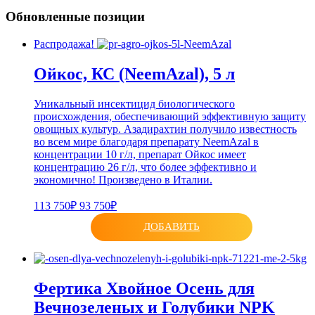
Обновленные позиции
Распродажа!
Ойкос, КС (NeemAzal), 5 л
Уникальный инсектицид биологического
происхождения, обеспечивающий эффективную защиту
овощных культур. Азадирахтин получило известность
во всем мире благодаря препарату NeemAzal в
концентрации 10 г/л, препарат Ойкос имеет
концентрацию 26 г/л, что более эффективно и
экономично! Произведено в Италии.
113 750₽
93 750₽
ДОБАВИТЬ
Фертика Хвойное Осень для
Вечнозеленых и Голубики NPK