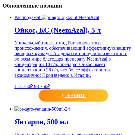
Обновленные позиции
Распродажа!
Ойкос, КС (NeemAzal), 5 л
Уникальный инсектицид биологического
происхождения, обеспечивающий эффективную защиту
овощных культур. Азадирахтин получило известность
во всем мире благодаря препарату NeemAzal в
концентрации 10 г/л, препарат Ойкос имеет
концентрацию 26 г/л, что более эффективно и
экономично! Произведено в Италии.
113 750₽
93 750₽
ДОБАВИТЬ
Янтарин, 500 мл
Природный регулятор роста для плодовых, ягодных,