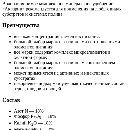
Водорастворимое комплексное минеральное удобрение
«Акварин» рекомендуется для применения на любых видах
субстратов и системах полива.
Преимущества
высокая концентрация элементов питания;
большой выбор марок с различными соотношениями
элементов питания;
все марки содержат комплекс микроэлементов в
хелатной форме;
большой выбор марок с различным соотношением
элементов питания;
может применяться на активных и инактивных
субстратах;
некорневые подкормки улучшают качественный состав
зерна, плодов и овощей.
Состав
Азот N — 18%
Фосфор P
O
— 18%
2
5
Калий K
O — 18%
2
Магний MnO — 2%