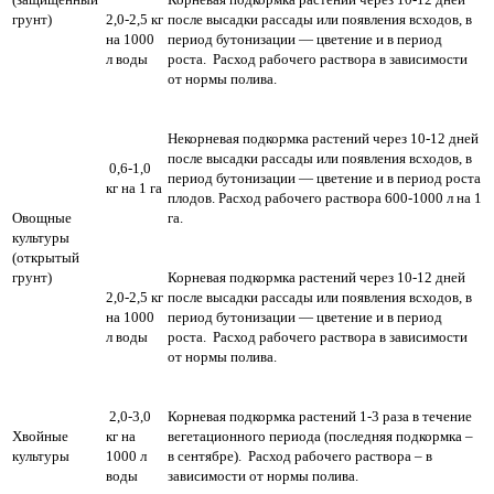
грунт)
2,0-2,5 кг
после высадки рассады или появления всходов, в
на 1000
период бутонизации — цветение и в период
л воды
роста. Расход рабочего раствора в зависимости
от нормы полива.
Некорневая подкормка растений через 10-12 дней
после высадки рассады или появления всходов, в
0,6-1,0
период бутонизации — цветение и в период роста
кг на 1 га
плодов. Расход рабочего раствора 600-1000 л на 1
Овощные
га.
культуры
(открытый
грунт)
Корневая подкормка растений через 10-12 дней
2,0-2,5 кг
после высадки рассады или появления всходов, в
на 1000
период бутонизации — цветение и в период
л воды
роста. Расход рабочего раствора в зависимости
от нормы полива.
2,0-3,0
Корневая подкормка растений 1-3 раза в течение
Хвойные
кг на
вегетационного периода (последняя подкормка –
культуры
1000 л
в сентябре). Расход рабочего раствора – в
воды
зависимости от нормы полива.