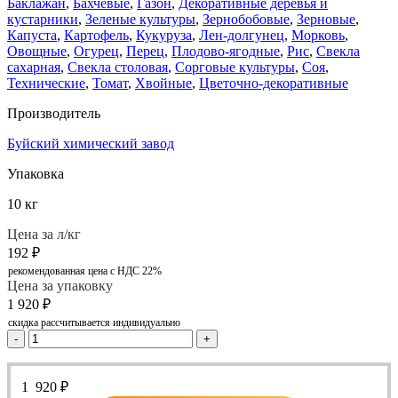
Баклажан
,
Бахчевые
,
Газон
,
Декоративные деревья и
кустарники
,
Зеленые культуры
,
Зернобобовые
,
Зерновые
,
Капуста
,
Картофель
,
Кукуруза
,
Лен-долгунец
,
Морковь
,
Овощные
,
Огурец
,
Перец
,
Плодово-ягодные
,
Рис
,
Свекла
сахарная
,
Свекла столовая
,
Сорговые культуры
,
Соя
,
Технические
,
Томат
,
Хвойные
,
Цветочно-декоративные
Производитель
Буйский химический завод
Упаковка
10 кг
Цена за л/кг
192
₽
рекомендованная цена с НДС 22%
Цена за упаковку
1 920
₽
скидка рассчитывается индивидуально
-
+
1 920
₽