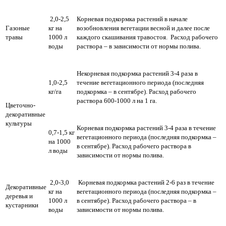
2,0-2,5
Корневая подкормка растений в начале
Газоные
кг на
возобновления вегетации весной и далее после
травы
1000 л
каждого скашивания травостоя. Расход рабочего
воды
раствора – в зависимости от нормы полива.
Некорневая подкормка растений 3-4 раза в
1,0-2,5
течение вегетационного периода (последняя
кг/га
подкормка – в сентябре). Расход рабочего
раствора 600-1000 л на 1 га.
Цветочно-
декоративные
культуры
Корневая подкормка растений 3-4 раза в течение
0,7-1,5 кг
вегетационного периода (последняя подкормка –
на 1000
в сентябре). Расход рабочего раствора в
л воды
зависимости от нормы полива.
2,0-3,0
Корневая подкормка растений 2-6 раз в течение
Декоративные
кг на
вегетационного периода (последняя подкормка –
деревья и
1000 л
в сентябре). Расход рабочего раствора – в
кустарники
воды
зависимости от нормы полива.