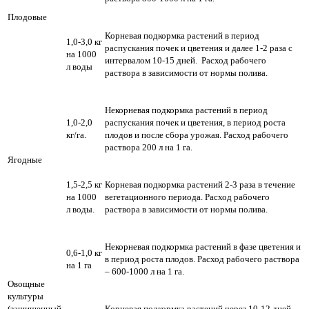
Плодовые
Корневая подкормка растений в период
1,0-3,0 кг
распускания почек и цветения и далее 1-2 раза с
на 1000
интервалом 10-15 дней. Расход рабочего
л воды
раствора в зависимости от нормы полива.
Некорневая подкормка растений в период
1,0-2,0
распускания почек и цветения, в период роста
кг/га.
плодов и после сбора урожая. Расход рабочего
раствора 200 л на 1 га.
Ягодные
1,5-2,5 кг
Корневая подкормка растений 2-3 раза в течение
на 1000
вегетационного периода. Расход рабочего
л воды.
раствора в зависимости от нормы полива.
Некорневая подкормка растений в фазе цветения и
0,6-1,0 кг
в период роста плодов. Расход рабочего раствора
на 1 га
– 600-1000 л на 1 га.
Овощные
культуры
(защищенный
Корневая подкормка растений через 10-12 дней