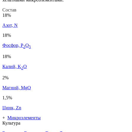
Состав
18%
Азот, N
18%
Фосфор, P
O
2
5
18%
Калий, K
O
2
2%
Магний, MgO
1,5%
Цинк, Zn
+
Микроэлементы
Культура