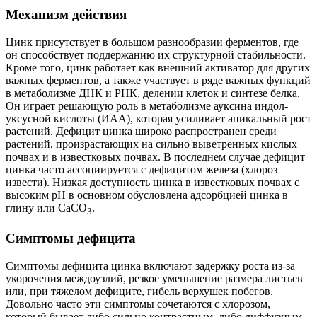
Механизм действия
Цинк присутствует в большом разнообразии ферментов, где
он способствует поддержанию их структурной стабильности.
Кроме того, цинк работает как внешний активатор для других
важных ферментов, а также участвует в ряде важных функций
в метаболизме ДНК и РНК, делении клеток и синтезе белка.
Он играет решающую роль в метаболизме ауксина индол-
уксусной кислоты (ИАА), которая усиливает апикальный рост
растений. Дефицит цинка широко распространен среди
растений, произрастающих на сильно выветренных кислых
почвах и в известковых почвах. В последнем случае дефицит
цинка часто ассоциируется с дефицитом железа (хлороз
извести). Низкая доступность цинка в известковых почвах с
высоким рН в основном обусловлена адсорбцией цинка в
глину или СаСО
.
3
Симптомы дефицита
Симптомы дефицита цинка включают задержку роста из-за
укорочения междоузлий, резкое уменьшение размера листьев
или, при тяжелом дефиците, гибель верхушек побегов.
Довольно часто эти симптомы сочетаются с хлорозом,
который бывает либо сильно контрастным, либо диффузным.