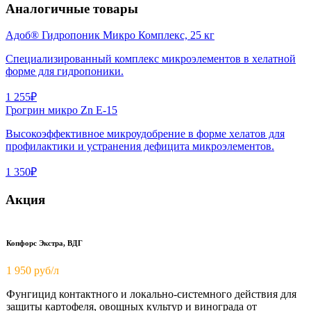
Аналогичные товары
Адоб® Гидропоник Микро Комплекс, 25 кг
Специализированный комплекс микроэлементов в хелатной
форме для гидропоники.
1 255₽
Грогрин микро Zn E-15
Высокоэффективное микроудобрение в форме хелатов для
профилактики и устранения дефицита микроэлементов.
1 350₽
Акция
Копфорс Экстра, ВДГ
1 950
руб/л
Фунгицид контактного и локально-системного действия для
защиты картофеля, овощных культур и винограда от