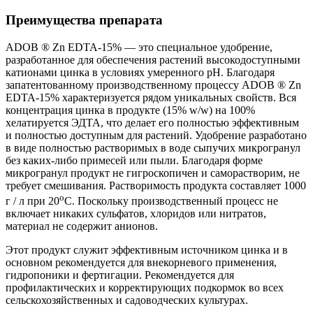
Преимущества препарата
ADOB ® Zn EDTA-15% — это специальное удобрение,
разработанное для обеспечения растений высокодоступными
катионами цинка в условиях умеренного рН. Благодаря
запатентованному производственному процессу ADOB ® Zn
EDTA-15% характеризуется рядом уникальных свойств. Вся
концентрация цинка в продукте (15% w/w) на 100%
хелатируется ЭДТА, что делает его полностью эффективным
и полностью доступным для растений. Удобрение разработано
в виде полностью растворимых в воде сыпучих микрогранул
без каких-либо примесей или пыли. Благодаря форме
микрогранул продукт не гигроскопичен и саморастворим, не
требует смешивания. Растворимость продукта составляет 1000
о
г / л при 20
С. Поскольку производственный процесс не
включает никаких сульфатов, хлоридов или нитратов,
материал не содержит анионов.
Этот продукт служит эффективным источником цинка и в
основном рекомендуется для внекорневого применения,
гидропоники и фертигации. Рекомендуется для
профилактических и корректирующих подкормок во всех
сельскохозяйственных и садоводческих культурах.