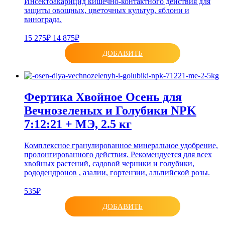
Инсектоакарицид кишечно-контактного действия для
защиты овощных, цветочных культур, яблони и
винограда.
15 275₽
14 875₽
ДОБАВИТЬ
Фертика Хвойное Осень для
Вечнозеленых и Голубики NPK
7:12:21 + МЭ, 2.5 кг
Комплексное гранулированное минеральное удобрение,
пролонгированного действия. Рекомендуется для всех
хвойных растений, садовой черники и голубики,
рододендронов , азалии, гортензии, альпийской розы.
535₽
ДОБАВИТЬ