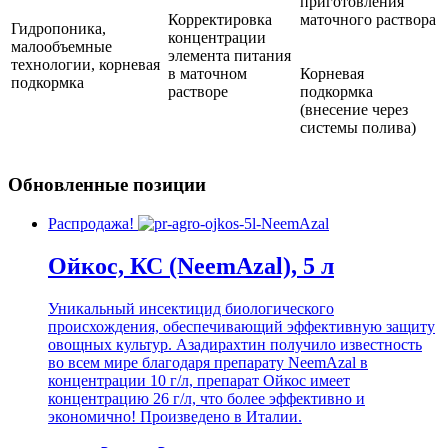
приготовления
Корректировка
маточного раствора
Гидропоника,
концентрации
малообъемные
элемента питания
технологии, корневая
в маточном
Корневая
подкормка
растворе
подкормка
(внесение через
системы полива)
Обновленные позиции
Распродажа!
Ойкос, КС (NeemAzal), 5 л
Уникальный инсектицид биологического
происхождения, обеспечивающий эффективную защиту
овощных культур. Азадирахтин получило известность
во всем мире благодаря препарату NeemAzal в
концентрации 10 г/л, препарат Ойкос имеет
концентрацию 26 г/л, что более эффективно и
экономично! Произведено в Италии.