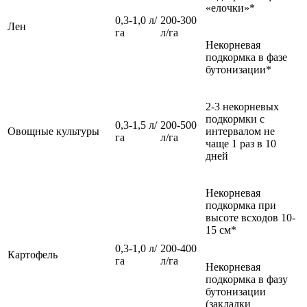
«елочки»*
0,3-1,0 л/
200-300
Лен
га
л/га
Некорневая
подкормка в фазе
бутонизации*
2-3 некорневых
подкормки с
0,3-1,5 л/
200-500
Овощные культуры
интервалом не
га
л/га
чаще 1 раз в 10
дней
Некорневая
подкормка при
высоте всходов 10-
15 см*
0,3-1,0 л/
200-400
Картофель
га
л/га
Некорневая
подкормка в фазу
бутонизации
(закладки