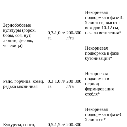
Некорневая
подкормка в фазе 3-
5 листьев, высоты
Зернобобовые
всходов 10-12 см,
культуры (горох,
0,3-1,0 л/
200-300
начала ветвления*
бобы, соя, нут,
га
л/га
люпин, фасоль,
чечевица)
Некорневая
подкормка в фазе
бутонизации*
Некорневая
подкормка в
Рапс, горчица, козец,
0,3-1,0 л/
200-300
период
редька масличная
га
л/га
формирования
стебля*
Некорневая
подкормка в фазе3-
5 листьев*
Кукуруза, сорго,
0,5-1,5 л/
200-300