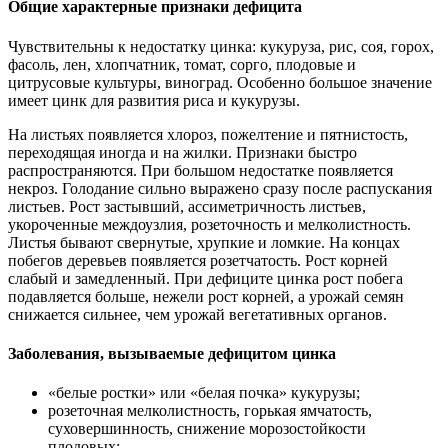
Общие характерные признаки дефицита
Чувствительны к недостатку цинка: кукуруза, рис, соя, горох,
фасоль, лен, хлопчатник, томат, сорго, плодовые и
цитрусовые культуры, виноград. Особенно большое значение
имеет цинк для развития риса и кукурузы.
На листьях появляется хлороз, пожелтение и пятнистость,
переходящая иногда и на жилки. Признаки быстро
распространяются. При большом недостатке появляется
некроз. Голодание сильно выражено сразу после распускания
листьев. Рост застывший, ассиметричность листьев,
укороченные междоузлия, розеточность и мелколистность.
Листья бывают свернутые, хрупкие и ломкие. На концах
побегов деревьев появляется розетчатость. Рост корней
слабый и замедленный. При дефиците цинка рост побега
подавляется больше, нежели рост корней, а урожай семян
снижается сильнее, чем урожай вегетативных органов.
Заболевания, вызываемые дефицитом цинка
«белые ростки» или «белая почка» кукурузы;
розеточная мелколистность, горькая ямчатость,
суховершинность, снижение морозостойкости
плодовых;