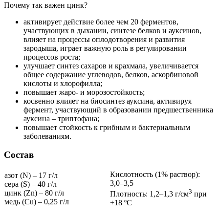
Почему так важен цинк?
активирует действие более чем 20 ферментов,
участвующих в дыхании, синтезе белков и ауксинов,
влияет на процессы оплодотворения и развития
зародыша, играет важную роль в регулировании
процессов роста;
улучшает синтез сахаров и крахмала, увеличивается
общее содержание углеводов, белков, аскорбиновой
кислоты и хлорофилла;
повышает жаро- и морозостойкость;
косвенно влияет на биосинтез ауксина, активируя
фермент, участвующий в образовании предшественника
ауксина – триптофана;
повышает стойкость к грибным и бактериальным
заболеваниям.
Состав
Кислотность (1% раствор):
азот (N) – 17 г/л
3,0–3,5
сера (S) – 40 г/л
3
цинк (Zn) – 80 г/л
Плотность: 1,2–1,3 г/см
при
медь (Cu) – 0,25 г/л
+18 ºС