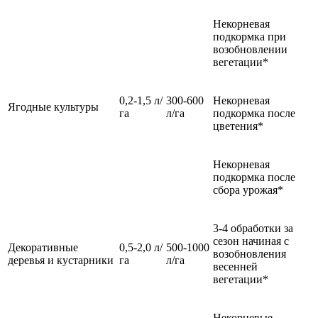
Некорневая
подкормка при
возобновлении
вегетации*
0,2-1,5 л/
300-600
Некорневая
Ягодные культуры
га
л/га
подкормка после
цветения*
Некорневая
подкормка после
сбора урожая*
3-4 обработки за
сезон начиная с
Декоративные
0,5-2,0 л/
500-1000
возобновления
деревья и кустарники
га
л/га
весенней
вегетации*
Некорневые