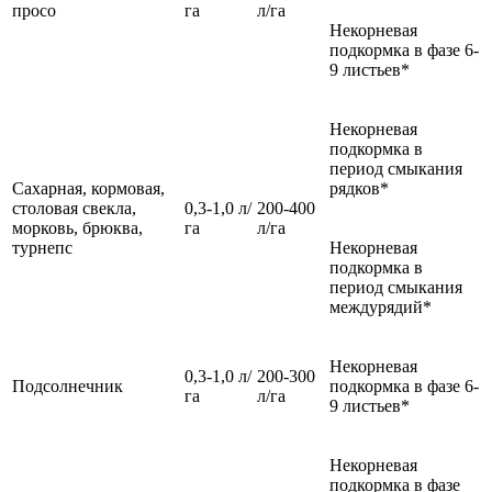
просо
га
л/га
Некорневая
подкормка в фазе 6-
9 листьев*
Некорневая
подкормка в
период смыкания
Сахарная, кормовая,
рядков*
столовая свекла,
0,3-1,0 л/
200-400
морковь, брюква,
га
л/га
турнепс
Некорневая
подкормка в
период смыкания
междурядий*
Некорневая
0,3-1,0 л/
200-300
Подсолнечник
подкормка в фазе 6-
га
л/га
9 листьев*
Некорневая
подкормка в фазе