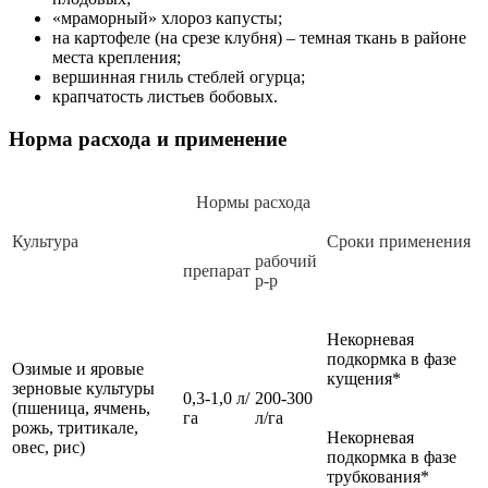
«мраморный» хлороз капусты;
на картофеле (на срезе клубня) – темная ткань в районе
места крепления;
вершинная гниль стеблей огурца;
крапчатость листьев бобовых.
Норма расхода и применение
Нормы расхода
Культура
Сроки применения
рабочий
препарат
р-р
Некорневая
подкормка в фазе
Озимые и яровые
кущения*
зерновые культуры
0,3-1,0 л/
200-300
(пшеница, ячмень,
га
л/га
рожь, тритикале,
Некорневая
овес, рис)
подкормка в фазе
трубкования*