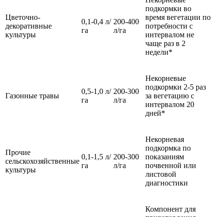
подкормки во
Цветочно-
время вегетации по
0,1-0,4 л/
200-400
декоративные
потребности с
га
л/га
культуры
интервалом не
чаще раз в 2
недели*
Некорневые
подкормки 2-5 раз
0,5-1,0 л/
200-300
Газонные травы
за вегетацию с
га
л/га
интервалом 20
дней*
Некорневая
подкормка по
Прочие
0,1-1,5 л/
200-300
показаниям
сельскохозяйственные
га
л/га
почвенной или
культуры
листовой
диагностики
Компонент для