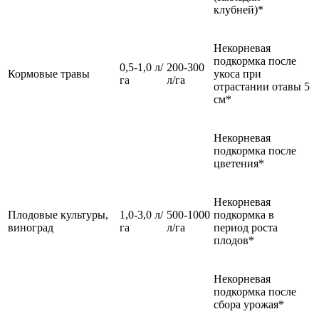
клубней)*
Некорневая
подкормка после
0,5-1,0 л/
200-300
Кормовые травы
укоса при
га
л/га
отрастании отавы 5
см*
Некорневая
подкормка после
цветения*
Некорневая
Плодовые культуры,
1,0-3,0 л/
500-1000
подкормка в
виноград
га
л/га
период роста
плодов*
Некорневая
подкормка после
сбора урожая*