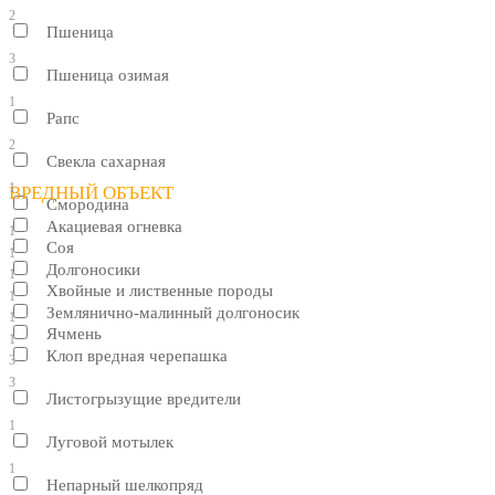
2
Пшеница
3
Пшеница озимая
1
Рапс
2
Свекла сахарная
1
ВРЕДНЫЙ ОБЪЕКТ
Смородина
Акациевая огневка
1
Соя
1
Долгоносики
1
Хвойные и лиственные породы
1
Землянично-малинный долгоносик
1
Ячмень
1
Клоп вредная черепашка
3
3
Листогрызущие вредители
1
Луговой мотылек
1
Непарный шелкопряд