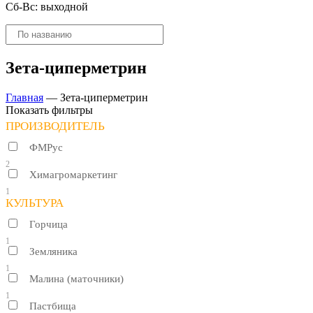
Сб-Вс: выходной
Поиск
товаров
Зета-циперметрин
Главная
—
Зета-циперметрин
Показать фильтры
ПРОИЗВОДИТЕЛЬ
ФМРус
2
Химагромаркетинг
1
КУЛЬТУРА
Горчица
1
Земляника
1
Малина (маточники)
1
Пастбища