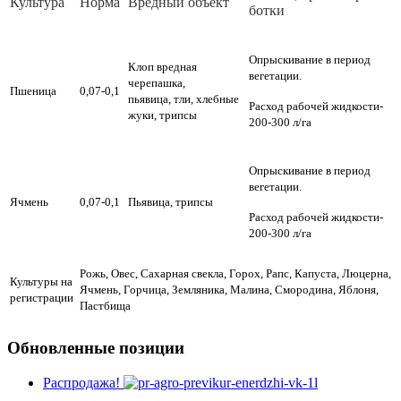
Куль­ту­ра
Нор­ма
Вред­ный объ­ект
бот­ки
Опрыскивание в период
Клоп вредная
вегетации.
черепашка,
Пшеница
0,07-0,1
пьявица, тли, хлебные
Расход рабочей жидкости-
жуки, трипсы
200-300 л/га
Опрыскивание в период
вегетации.
Ячмень
0,07-0,1
Пьявица, трипсы
Расход рабочей жидкости-
200-300 л/га
Рожь, Овес, Сахарная свекла, Горох, Рапс, Капуста, Люцерна,
Культуры на
Ячмень, Горчица, Земляника, Малина, Смородина, Яблоня,
регистрации
Пастбища
Обновленные позиции
Распродажа!