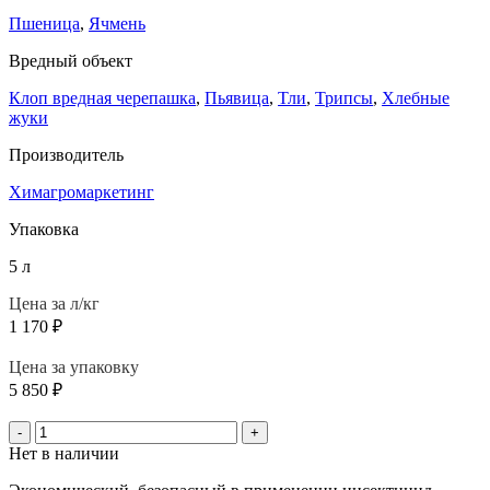
Пшеница
,
Ячмень
Вредный объект
Клоп вредная черепашка
,
Пьявица
,
Тли
,
Трипсы
,
Хлебные
жуки
Производитель
Химагромаркетинг
Упаковка
5 л
Цена за л/кг
1 170
₽
Цена за упаковку
5 850
₽
-
+
Нет в наличии