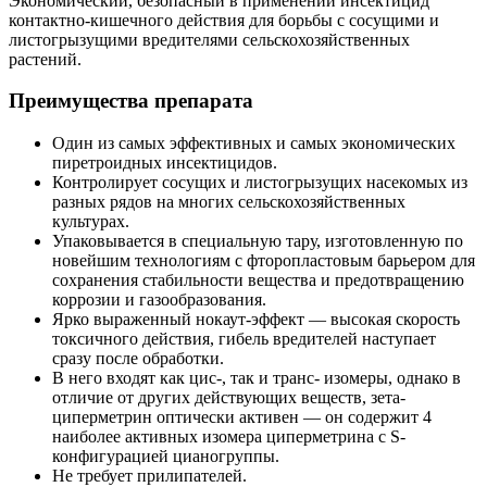
Экономический, безопасный в применении инсектицид
контактно-кишечного действия для борьбы с сосущими и
листогрызущими вредителями сельскохозяйственных
растений.
Преимущества препарата
Один из самых эффективных и самых экономических
пиретроидных инсектицидов.
Контролирует сосущих и листогрызущих насекомых из
разных рядов на многих сельскохозяйственных
культурах.
Упаковывается в специальную тару, изготовленную по
новейшим технологиям с фторопластовым барьером для
сохранения стабильности вещества и предотвращению
коррозии и газообразования.
Ярко выраженный нокаут-эффект — высокая скорость
токсичного действия, гибель вредителей наступает
сразу после обработки.
В него входят как цис-, так и транс- изомеры, однако в
отличие от других действующих веществ, зета-
циперметрин оптически активен — он содержит 4
наиболее активных изомера циперметрина с S-
конфигурацией цианогруппы.
Не требует прилипателей.