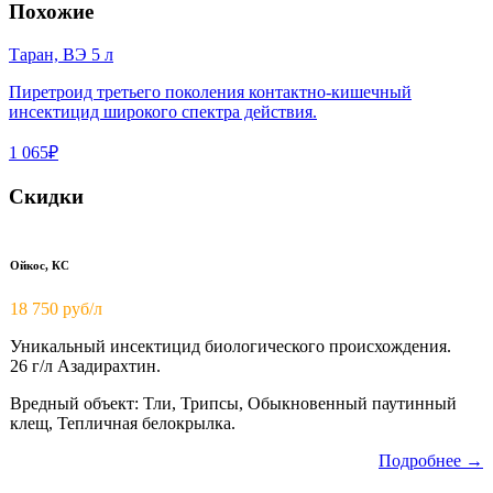
Похожие
Таран, ВЭ 5 л
Пиретроид третьего поколения контактно-кишечный
инсектицид широкого спектра действия.
1 065₽
Скидки
Ойкос, КС
18 750
руб/л
Уникальный инсектицид биологического происхождения.
26 г/л Азадирахтин.
Вредный объект: Тли, Трипсы, Обыкновенный паутинный
клещ, Тепличная белокрылка.
Подробнее →