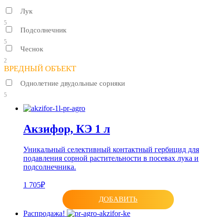
Лук
5
Подсолнечник
5
Чеснок
2
ВРЕДНЫЙ ОБЪЕКТ
Однолетние двудольные сорняки
5
Акзифор, КЭ 1 л
Уникальный селективный контактный гербицид для
подавления сорной растительности в посевах лука и
подсолнечника.
1 705₽
ДОБАВИТЬ
Распродажа!