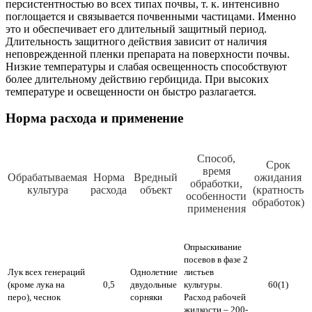
персистентностью во всех типах почвы, т. к. интенсивно
поглощается и связывается почвенными частицами. Именно
это и обеспечивает его длительный защитный период.
Длительность защитного действия зависит от наличия
неповрежденной пленки препарата на поверхности почвы.
Низкие температуры и слабая освещенность способствуют
более длительному действию гербицида. При высоких
температуре и освещенности он быстро разлагается.
Норма расхода и применение
Способ,
Срок
время
Обрабатываемая
Норма
Вредный
ожидания
обработки,
культура
расхода
объект
(кратность
особенности
обработок)
применения
Опрыскивание
посевов в фазе 2
Лук всех генераций
Однолетние
листьев
(кроме лука на
0,5
двудольные
культуры.
60(1)
перо), чеснок
сорняки
Расход рабочей
жидкости – 200-