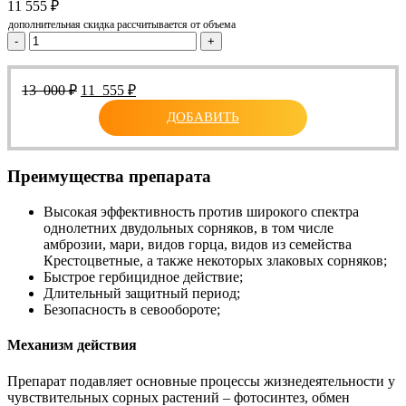
11 555
₽
дополнительная скидка рассчитывается от объема
-
+
Первоначальная
Текущая
13 000
₽
11 555
₽
цена
цена:
ДОБАВИТЬ
составляла
11
13
555 ₽.
000 ₽.
Преимущества препарата
Высокая эффективность против широкого спектра
однолетних двудольных сорняков, в том числе
амброзии, мари, видов горца, видов из семейства
Крестоцветные, а также некоторых злаковых сорняков;
Быстрое гербицидное действие;
Длительный защитный период;
Безопасность в севообороте;
Механизм действия
Препарат подавляет основные процессы жизнедеятельности у
чувствительных сорных растений – фотосинтез, обмен