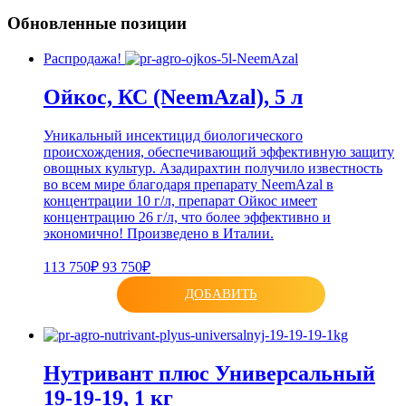
Обновленные позиции
Распродажа!
Ойкос, КС (NeemAzal), 5 л
Уникальный инсектицид биологического
происхождения, обеспечивающий эффективную защиту
овощных культур. Азадирахтин получило известность
во всем мире благодаря препарату NeemAzal в
концентрации 10 г/л, препарат Ойкос имеет
концентрацию 26 г/л, что более эффективно и
экономично! Произведено в Италии.
113 750₽
93 750₽
ДОБАВИТЬ
Нутривант плюс Универсальный
19-19-19, 1 кг