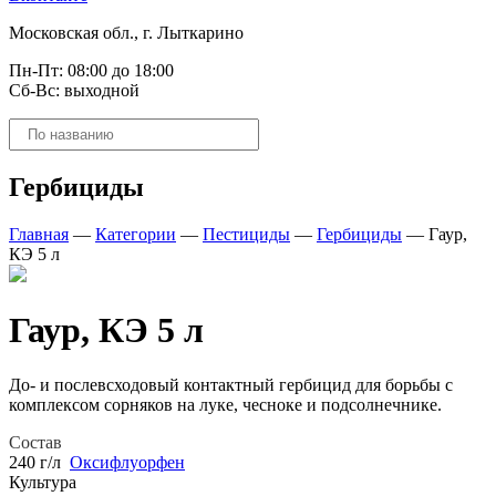
Московская обл., г. Лыткарино
Пн-Пт: 08:00 до 18:00
Сб-Вс: выходной
Поиск
товаров
Гербициды
Главная
—
Категории
—
Пестициды
—
Гербициды
—
Гаур,
КЭ 5 л
Гаур, КЭ 5 л
До- и послевсходовый контактный гербицид для борьбы с
комплексом сорняков на луке, чесноке и подсолнечнике.
Состав
240 г/л
Оксифлуорфен
Культура