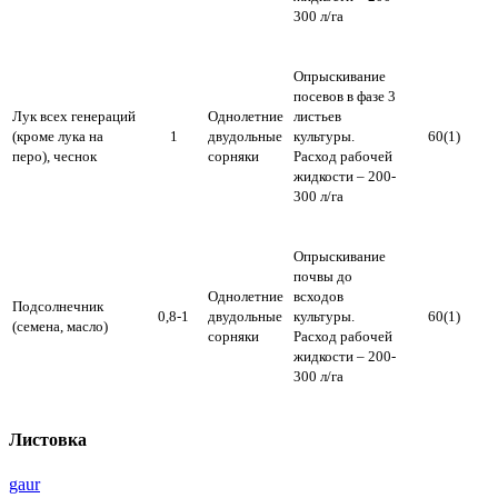
300 л/га
Опрыскивание
посевов в фазе 3
Лук всех генераций
Однолетние
листьев
(кроме лука на
1
двудольные
культуры.
60(1)
перо), чеснок
сорняки
Расход рабочей
жидкости – 200-
300 л/га
Опрыскивание
почвы до
Однолетние
всходов
Подсолнечник
0,8-1
двудольные
культуры.
60(1)
(семена, масло)
сорняки
Расход рабочей
жидкости – 200-
300 л/га
Листовка
gaur