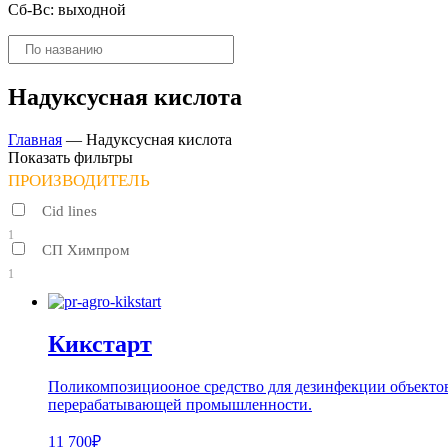
Сб-Вс: выходной
Поиск
товаров
Надуксусная кислота
Главная
—
Надуксусная кислота
Показать фильтры
ПРОИЗВОДИТЕЛЬ
Cid lines
1
СП Химпром
1
Кикстарт
Поликомпозициооное средство для дезинфекции объектов
перерабатывающей промышленности.
11 700₽