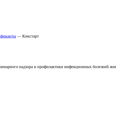
нфиканты
—
Кикстарт
ринарного надзора и профилактики инфекционных болезней жив