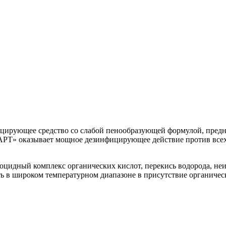
цирующее средство со слабой пенообразующей формулой, предна
Т» оказывает мощное дезинфицирующее действие против всех 
цидный комплекс органических кислот, перекись водорода, н
ть в широком температурном диапазоне в присутствие органичес