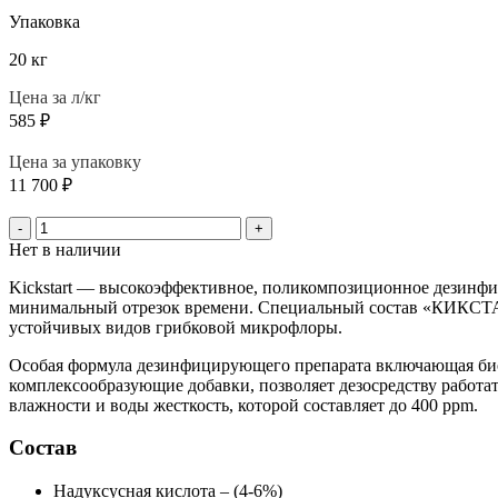
Упаковка
20 кг
Цена за л/кг
585
₽
Цена за упаковку
11 700
₽
-
+
Нет в наличии
Kickstart — высокоэффективное, поликомпозиционное дезинфи
минимальный отрезок времени. Специальный состав «КИКСТАР
устойчивых видов грибковой микрофлоры.
Особая формула дезинфицирующего препарата включающая био
комплексообразующие добавки, позволяет дезосредству работа
влажности и воды жесткость, которой составляет до 400 ppm.
Состав
Надуксусная кислота – (4-6%)