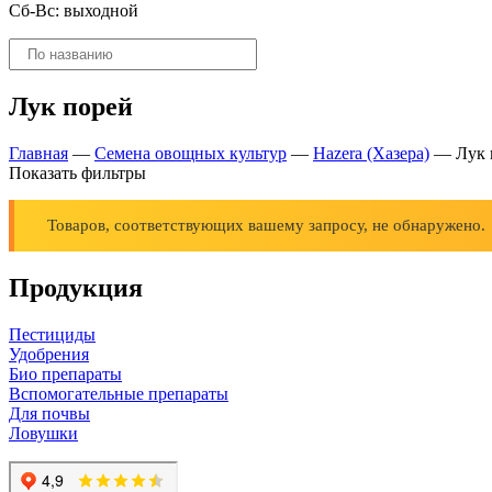
Сб-Вс: выходной
Поиск
товаров
Лук порей
Главная
—
Семена овощных культур
—
Hazera (Хазера)
—
Лук 
Показать фильтры
Товаров, соответствующих вашему запросу, не обнаружено.
Продукция
Пестициды
Удобрения
Био препараты
Вспомогательные препараты
Для почвы
Ловушки