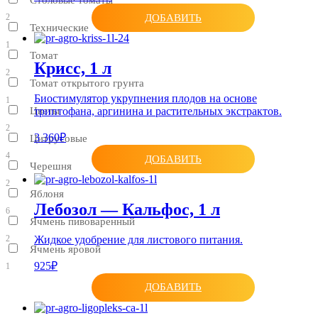
2
ДОБАВИТЬ
Технические
1
Томат
Крисс, 1 л
2
Томат открытого грунта
Биостимулятор укрупнения плодов на основе
1
Цветы
триптофана, аргинина и растительных экстрактов.
2
3 360₽
Цитрусовые
4
ДОБАВИТЬ
Черешня
2
Яблоня
Лебозол — Кальфос, 1 л
6
Ячмень пивоваренный
2
Жидкое удобрение для листового питания.
Ячмень яровой
925₽
1
ДОБАВИТЬ