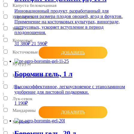
1
Капуста белокочанная
Инновационный продукт, разработанный для
1
увеличения размера плодов овощей, ягод и фруктов.
Картофель
Применение на косточковых культурах, винограде,
4
цитрусовых, ускоряет вступление в период
Киви
плодоношения.
4
Кормовые
31 380₽
21 590₽
1
Косточковые
ДОБАВИТЬ
2
Кукуруза
1
Боромин гель, 1 л
Культуры тепличные
2
Высокоэффективное, легкоусвояемое с этаноламином
Лук
удобрение для листовой подкормки.
1
Лук-севок
1 190₽
1
Мандарины
ДОБАВИТЬ
1
Морковь
1
Боромин гель, 20 л
Нектарин