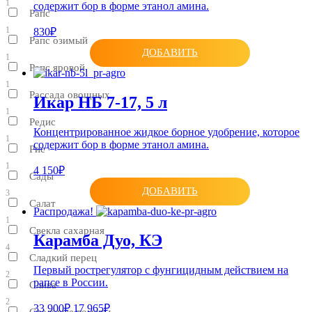
1
содержит бор в форме этанол амина.
Рапс
1
830₽
Рапс озимый
ДОБАВИТЬ
1
Рапс яровой
1
Рассада овощных
Икар НБ 7-17, 5 л
1
Редис
Концентрированное жидкое борное удобрение, которое
1
содержит бор в форме этанол амина.
Рис
1
4 150₽
Сады
ДОБАВИТЬ
3
Салат
Распродажа!
1
Свекла сахарная
Карамба Дуо, КЭ
4
Сладкий перец
Первый рострегулятор с фунгицидным действием на
2
рапсе в России.
Слива
2
33 900₽
17 965₽
Столовые томаты