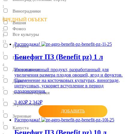
1
Виноградники
3
ВРЕДНЫЙ ОБЪЕКТ
Вишня
Фомоз
2
Все культуры
1
13
Распродажа!
Гречиха
1
Бенефит ПЗ (Benefit pz) 1 л
Груша
4
Инновационный продукт, разработанный для
Декоративные
увеличения размера плодов овощей, ягод и фруктов.
2
Применение на косточковых культурах, винограде,
Дыня
цитрусовых, ускоряет вступление в период
5
плодоношения.
Земляника садовая
1
3 402₽
2 342₽
Зернобобовые
ДОБАВИТЬ
1
Зерновые
Распродажа!
1
Капуста
Бенефит ПЗ (Benefit pz) 10 л