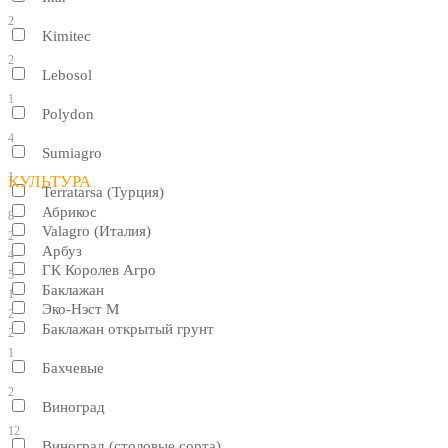
2
Kimitec
2
Lebosol
1
Polydon
4
Sumiagro
1
КУЛЬТУРА
Terratarsa (Турция)
Абрикос
8
Valagro (Италия)
2
Арбуз
4
ГК Королев Агро
5
Баклажан
1
Эко-Нэст М
2
Баклажан открытый грунт
2
1
Бахчевые
2
Виноград
12
Виноград (столовые сорта)