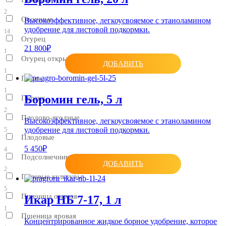
2
Овощные
Высокоэффективное, легкоусвояемое с этаноламином
удобрение для листовой подкормки.
14
Огурец
21 800₽
1
Огурец открытого грунта
ДОБАВИТЬ
1
Перец
1
Боромин гель, 5 л
Персик
2
Плодово-ягодные
Высокоэффективное, легкоусвояемое с этаноламином
удобрение для листовой подкормки.
5
Плодовые
5 450₽
4
Подсолнечник
ДОБАВИТЬ
2
Полевые культуры
5
Пшеница озимая
Икар НБ 7-17, 1 л
1
Пшеница яровая
Концентрированное жидкое борное удобрение, которое