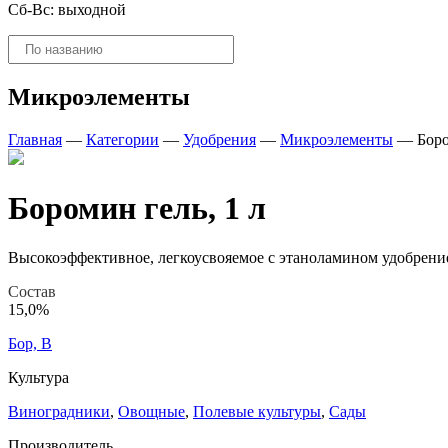
Сб-Вс: выходной
Поиск
товаров
Микроэлементы
Главная
—
Категории
—
Удобрения
—
Микроэлементы
—
Боро
Боромин гель, 1 л
Высокоэффективное, легкоусвояемое с этаноламином удобрение
Состав
15,0%
Бор, B
Культура
Виноградники
,
Овощные
,
Полевые культуры
,
Сады
Производитель