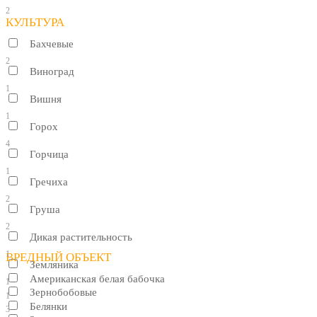
2
КУЛЬТУРА
Бахчевые
2
Виноград
1
Вишня
1
Горох
4
Горчица
1
Гречиха
2
Груша
2
Дикая растительность
1
ВРЕДНЫЙ ОБЪЕКТ
Земляника
Американская белая бабочка
1
Зернобобовые
1
Белянки
3