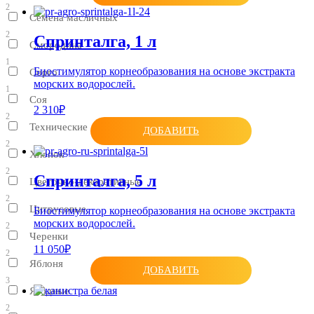
2
Семена масличных
2
Спринталга, 1 л
Смородина
1
Биостимулятор корнеобразования на основе экстракта
Сорго
морских водорослей.
1
Соя
2 310₽
2
Технические
ДОБАВИТЬ
2
Хлопок
2
Спринталга, 5 л
Цветочно-декоративные
2
Цитрусовые
Биостимулятор корнеобразования на основе экстракта
морских водорослей.
2
Черенки
11 050₽
2
Яблоня
ДОБАВИТЬ
3
Ягодные
2