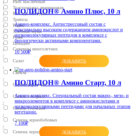
Рапс масличный
1
Толстоножка люцерновая
1
ПОЛИДОН® Амино Плюс, 10 л
Рассада овощных
1
Трипсы
2
Амино-комплекс. Антистрессовый состав с
Редис
1
максимально высоким содержанием аминокислот и
Хлебные жуки
1
низкомолекулярных пептидов в комплексе с
Рожь
1
биологически активными компонентами.
Цикадки
1
Саженцы многолетних
1
10 500₽
2
Салат
ДОБАВИТЬ
1
Свекла
2
ПОЛИДОН® Амино Старт, 10 л
Свекла кормовая
2
Амино-комплекс. Специальный состав макро-, мезо- и
Свекла сахарная
микроэлементов в комплексе с аминокислотами и
2
низкомолекулярными пептидами для начальных этапов
Свекла столовая
вегетации.
2
Семена зернобобовых
7 100₽
2
Семена зерновых
ДОБАВИТЬ