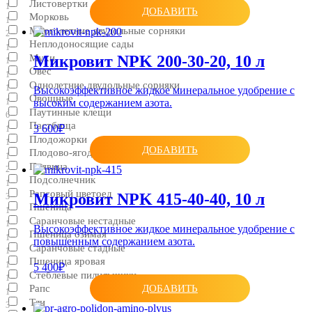
Листовертки
1
ДОБАВИТЬ
Морковь
1
Многолетние двудольные сорняки
2
Неплодоносящие сады
1
Микровит NPK 200-30-20, 10 л
Мухи
1
Овес
1
Однолетние двудольные сорняки
1
Высокоэффективное жидкое минеральное удобрение с
Овощные
1
высоким содержанием азота.
Паутинные клещи
6
Пастбища
3 600₽
1
Плодожорки
1
ДОБАВИТЬ
Плодово-ягодные
1
Пьявица
2
Подсолнечник
1
Рапсовый цветоед
Микровит NPK 415-40-40, 10 л
3
Пшеница
1
Саранчовые нестадные
1
Высокоэффективное жидкое минеральное удобрение с
Пшеница озимая
1
повышенным содержанием азота.
Саранчовые стадные
1
Пшеница яровая
1
5 400₽
Стеблевые пилильщики
1
ДОБАВИТЬ
Рапс
1
Тли
3