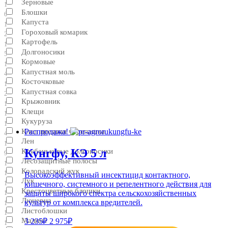
Зерновые
1
Блошки
6
Капуста
1
Гороховый комарик
2
Картофель
1
Долгоносики
5
Кормовые
1
Капустная моль
4
Косточковые
1
Капустная совка
2
Крыжовник
1
Клещи
1
Кукуруза
1
Клоп вредная черепашка
Распродажа!
4
Лен
1
Кунгфу, КЭ 5 л
Клубеньковые долгоносики
9
Лесозащитные полосы
1
Колорадский жук
1
Высокоэффективный инсектицид контактного,
Лук
кишечного, системного и репелентного действия для
1
Крестоцветные блошки
защиты широкого спектра сельскохозяйственных
1
Люцерна
культур от комплекса вредителей.
1
Листоблошки
1
Малина
3 235₽
2 975₽
1