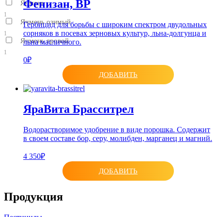
Фенизан, ВР
Ячмень
1
Ячмень озимый
Гербицид для борьбы с широким спектром двудольных
сорняков в посевах зерновых культур, льна-долгунца и
1
Ячмень яровой
льна масличного.
1
0₽
ДОБАВИТЬ
ЯраВита Брасситрел
Водорастворимое удобрение в виде порошка. Содержит
в своем составе бор, серу, молибден, марганец и магний.
4 350₽
ДОБАВИТЬ
Продукция