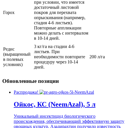
при условии, что имеется
достаточный листовой
Горох
покров для перехвата
опрыскивания (например,
стадия 4-6 листьев).
Повторные аппликации
можно делать с интервалом
в 10-14 дней.
3 кг/га на стадии 4-6
Редис
листьев. При
(выращенный
необходимости повторите
200 л/га
в полевых
процедуру через 10-14
условиях)
дней.
Обновленные позиции
Распродажа!
Ойкос, КС (NeemAzal), 5 л
Уникальный инсектицид биологического
происхождения, обеспечивающий эффективную защиту
овощных культур. Азадирахтин получило известность