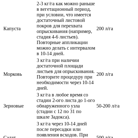
2-3 кг/га как можно раньше
в вегетационный период,
при условии, что имеется
достаточный листовой
покров для перехвата
Капуста
200 л/га
опрыскивания (например,
стадия 4-6 листьев).
Повторные аппликации
можно делать с интервалом
в 10-14 дней.
3 кг/га при наличии
достаточной площади
листьев для опрыскивания.
Морковь
200 л/га
Повторите процедуру при
необходимости через 10-14
дней.
3 кг/га в любое время со
стадии 2-ого листа до 1-ого
Зерновые
обнаруженного узла
50-200 л/га
(стадии с 12 по 31 по
шкале Задокса).
3 кг/га через 10-14 дней
после пересадки или
появления всходов. При
Салат
500 л/га