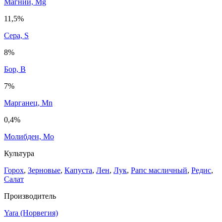
Магний, Mg
11,5%
Сера, S
8%
Бор, B
7%
Марганец, Mn
0,4%
Молибден, Mo
Культура
Горох
,
Зерновые
,
Капуста
,
Лен
,
Лук
,
Рапс масличный
,
Редис
,
Салат
Производитель
Yara (Норвегия)