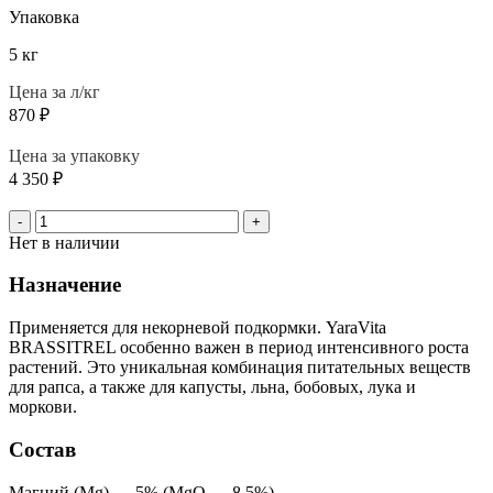
Упаковка
5 кг
Цена за л/кг
870
₽
Цена за упаковку
4 350
₽
-
+
Нет в наличии
Назначение
Применяется для некорневой подкормки. YaraVita
BRASSITREL особенно важен в период интенсивного роста
растений. Это уникальная комбинация питательных веществ
для рапса, а также для капусты, льна, бобовых, лука и
моркови.
Состав
Магний (Mg) — 5% (MgO — 8,5%)