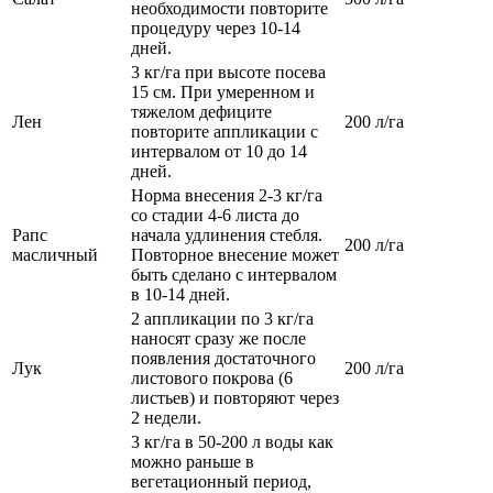
необходимости повторите
процедуру через 10-14
дней.
3 кг/га при высоте посева
15 см. При умеренном и
тяжелом дефиците
Лен
200 л/га
повторите аппликации с
интервалом от 10 до 14
дней.
Норма внесения 2-3 кг/га
со стадии 4-6 листа до
Рапс
начала удлинения стебля.
200 л/га
масличный
Повторное внесение может
быть сделано с интервалом
в 10-14 дней.
2 аппликации по 3 кг/га
наносят сразу же после
появления достаточного
Лук
200 л/га
листового покрова (6
листьев) и повторяют через
2 недели.
3 кг/га в 50-200 л воды как
можно раньше в
вегетационный период,