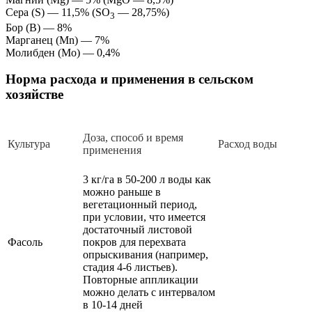
Сера (S) — 11,5% (SO
— 28,75%)
3
Бор (B) — 8%
Марганец (Mn) — 7%
Молибден (Mo) — 0,4%
Норма расхода и применения в сельском
хозяйстве
Доза, способ и время
Культура
Расход воды
применения
3 кг/га в 50-200 л воды как
можно раньше в
вегетационный период,
при условии, что имеется
достаточный листовой
Фасоль
покров для перехвата
опрыскивания (например,
стадия 4-6 листьев).
Повторные аппликации
можно делать с интервалом
в 10-14 дней