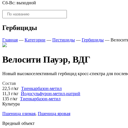
Сб-Вс: выходной
Поиск
товаров
Гербициды
Главная
—
Категории
—
Пестициды
—
Гербициды
—
Велосит
Велосити Пауэр, ВДГ
Новый высокоселективный гербицид кросс-спектра для после
Состав
22,5 г/кг
Тиенкарбазон-метил
11,3 г/кг
Йодосульфурон-метил-натрий
135 г/кг
Тиенкарбазон-метил
Культура
Пшеница озимая
,
Пшеница яровая
Вредный объект