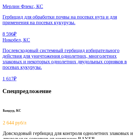
Мерлин Флекс, КС
Гербицид для обработки почвы на посевах нута и для
применения на посевах кукурузы.
8 596₽
Никобел, КС
Послевсходовый системный гербицид избирательного
действия для уничтожения однолетних, многолетних
злаковых и некоторых однолетних двудольных сорняков в
посевах кукурузы.
1 617₽
Спецпредложение
Бандур, КС
2 644 руб/л
Довсходовый гербицид для контроля однолетних злаковых и
двудольных сорняков от компании BAYER.