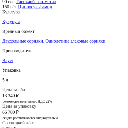
90 г/л
Тиенкарбазон-метил
150 г/л
Ципросульфамид
Культура
Кукуруза
Вредный объект
Двудольные сорняки
,
Однолетние злаковые сорняки
Производитель
Bayer
Упаковка
5 л
Цена за л/кг
13 340
₽
рекомендованная цена с НДС 22%
Цена за упаковку
66 700
₽
скидка рассчитывается индивидуально
Со скидкой л/кг