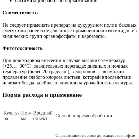
Оптимизация работ по опрыскиванию.
Совместимость
Не следует применять препарат на кукурузном поле в баковых
смесях или ранее 6 недель после применения инсектицидов из
химических групп органофосфаты и карбаматы.
Фитотоксичность
При довсходовом внесении в случае высоких температур
(+25…+30°С), значительных перепадах дневных и ночных
температур (более 20 градусов), заморозков — возможно
проявление слабого хлороза листьев, который впоследствии
исчезает без дальнейшего влияния на урожайность культуры.
Норма расхода и применение
Куль­ту­
Нор­
Вред­ный
Спо­соб и вре­мя об­ра­бот­ки
ра
ма
объ­ект
Опрыскивание посевов до всходов или в фазе