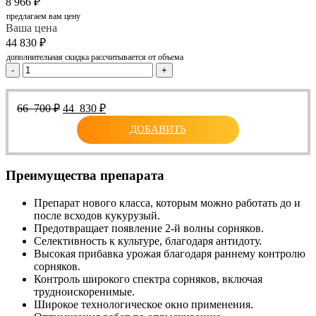
8 966
₽
предлагаем вам цену
Ваша цена
44 830
₽
дополнительная скидка рассчитывается от объема
-
+
Первоначальная
Текущая
66 700
₽
44 830
₽
цена
цена:
ДОБАВИТЬ
составляла
44
66
830 ₽.
700 ₽.
Преимущества препарата
Препарат нового класса, которым можно работать до и
после всходов кукурузый.
Предотвращает появление 2-й волны сорняков.
Селективность к культуре, благодаря антидоту.
Высокая прибавка урожая благодаря раннему контролю
сорняков.
Контроль широкого спектра сорняков, включая
трудноискоренимые.
Широкое технологическое окно применения.