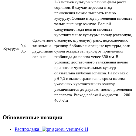
2-3 листьев культуры и ранние фазы роста
сорняков. В случае пересева в год
применения можно высевать только
кукурузу. Осенью в год применения высевать
только пшеницу озимую. Весной
следующего года нельзя высевать
чувствительные культуры: свеклу (сахарную,
Однолетние
столовую, кормовую), рапс, подсолнечник,
0,4-
злаковые и
гречиху, бобовые и овощные культуры, если
Кукуруза
0,5
двудольные
сумма осадков за период от применения
сорняки
гербицида до посева менее 350 мм. В
условиях достаточного увлажнения почвы
при посеве чувствительных культур
обязательна глубокая вспашка. На почвах с
рН 7,5 и выше ограничение срока высева
указанных чувствительных культур
увеличивается до двух лет после применения
препарата. Расход рабочей жидкости — 200-
400 л/га
Обновленные позиции
Распродажа!