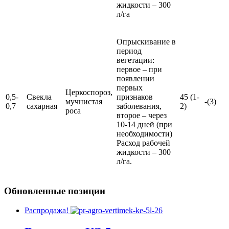
жидкости – 300
л/га
Опрыскивание в
период
вегетации:
первое – при
появлении
первых
Церкоспороз,
0,5-
Свекла
признаков
45 (1-
мучнистая
-(3)
0,7
сахарная
заболевания,
2)
роса
второе – через
10-14 дней (при
необходимости)
Расход рабочей
жидкости – 300
л/га.
Обновленные позиции
Распродажа!