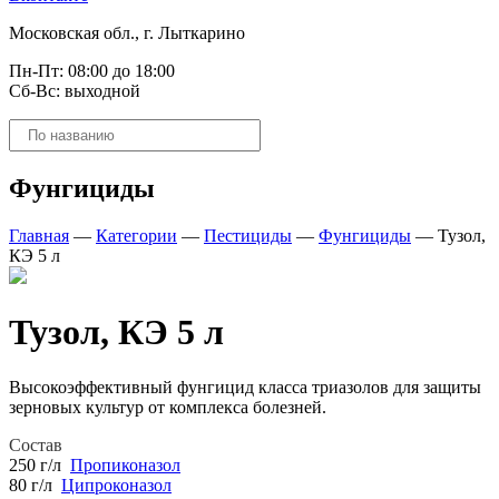
Московская обл., г. Лыткарино
Пн-Пт: 08:00 до 18:00
Сб-Вс: выходной
Поиск
товаров
Фунгициды
Главная
—
Категории
—
Пестициды
—
Фунгициды
—
Тузол,
КЭ 5 л
Тузол, КЭ 5 л
Высокоэффективный фунгицид класса триазолов для защиты
зерновых культур от комплекса болезней.
Состав
250 г/л
Пропиконазол
80 г/л
Ципроконазол