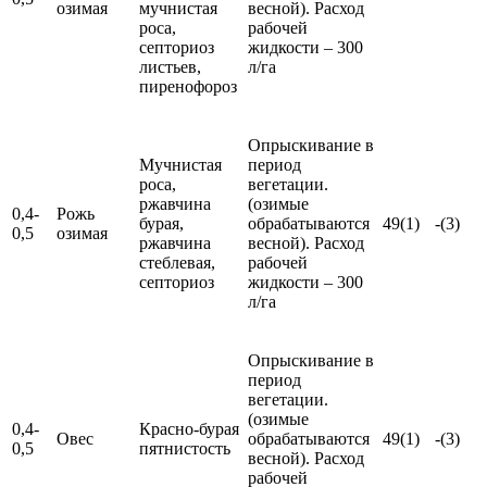
озимая
мучнистая
весной). Расход
роса,
рабочей
септориоз
жидкости – 300
листьев,
л/га
пиренофороз
Опрыскивание в
Мучнистая
период
роса,
вегетации.
ржавчина
(озимые
0,4-
Рожь
бурая,
обрабатываются
49(1)
-(3)
0,5
озимая
ржавчина
весной). Расход
стеблевая,
рабочей
септориоз
жидкости – 300
л/га
Опрыскивание в
период
вегетации.
(озимые
0,4-
Красно-бурая
Овес
обрабатываются
49(1)
-(3)
0,5
пятнистость
весной). Расход
рабочей