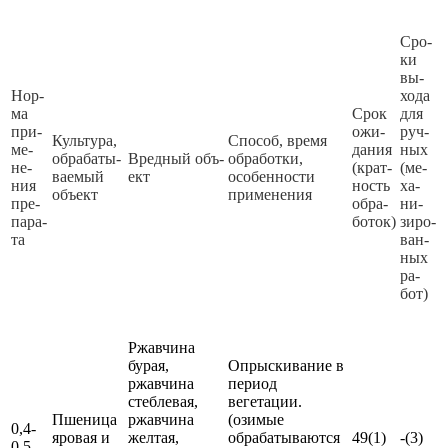
Сро­
ки
вы­
Нор­
хо­да
ма
Срок
для
при­
ожи­
руч­
Куль­ту­ра,
Спо­соб, вре­мя
ме­
да­ния
ных
об­ра­ба­ты­
Вред­ный объ­
об­ра­бот­ки,
не­
(крат­
(ме­
ва­емый
ект
осо­бен­нос­ти
ния
ность
ха­
объ­ект
при­ме­не­ния
пре­
об­ра­
ни­
па­ра­
бо­ток)
зи­ро­
та
ван­
ных
ра­
бот)
Ржавчина
бурая,
Опрыскивание в
ржавчина
период
стеблевая,
вегетации.
Пшеница
ржавчина
(озимые
0,4-
яровая и
желтая,
обрабатываются
49(1)
-(3)
0,5