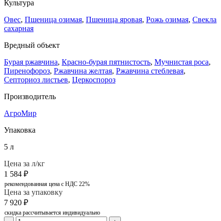
Культура
Овес
,
Пшеница озимая
,
Пшеница яровая
,
Рожь озимая
,
Свекла
сахарная
Вредный объект
Бурая ржавчина
,
Красно-бурая пятнистость
,
Мучнистая роса
,
Пиренофороз
,
Ржавчина желтая
,
Ржавчина стеблевая
,
Септориоз листьев
,
Церкоспороз
Производитель
АгроМир
Упаковка
5 л
Цена за л/кг
1 584
₽
рекомендованная цена с НДС 22%
Цена за упаковку
7 920
₽
скидка рассчитывается индивидуально