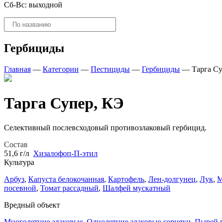
Сб-Вс: выходной
Поиск
товаров
Гербициды
Главная
—
Категории
—
Пестициды
—
Гербициды
—
Тарга С
Тарга Супер, КЭ
Селективный послевсходовый противозлаковый гербицид.
Состав
51,6 г/л
Хизалофоп-П-этил
Культура
Арбуз
,
Капуста белокочанная
,
Картофель
,
Лен-долгунец
,
Лук
,
М
посевной
,
Томат рассадный
,
Шалфей мускатный
Вредный объект
Многолетние злаковые
,
Однолетние злаковые сорняки
,
Пырей 