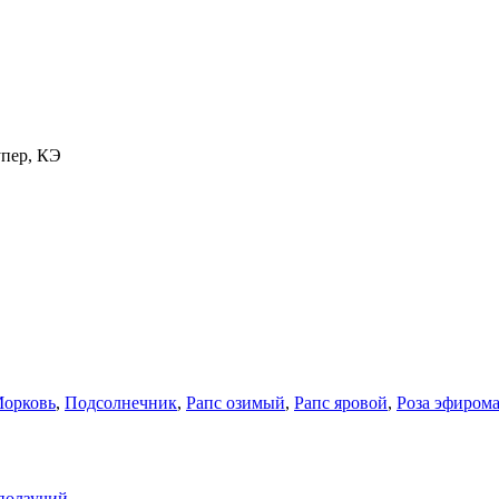
упер, КЭ
орковь
,
Подсолнечник
,
Рапс озимый
,
Рапс яровой
,
Роза эфиром
ползучий