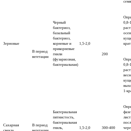
семя
Опр
Черный
0,8
бактериоз,
рас
базальный
осен
бактериоз,
куще
Зерновые
корневые и
1,5-2,0
кра
прикорневые
В период
гнили
200
вегетации
(фузариозная,
Опр
бактериальная)
0,8
рас
весн
куще
выхо
1-к
Опр
Бактериальная
фазе
пятнистость,
лист
бактериальная
пос
Сахарная
В период
гниль,
1,5-2,0
300-400
чере
свекла
вегетации