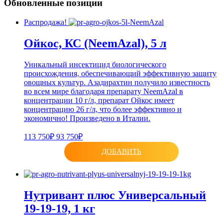
Обновленные позиции
Распродажа!
Ойкос, КС (NeemAzal), 5 л
Уникальный инсектицид биологического
происхождения, обеспечивающий эффективную защиту
овощных культур. Азадирахтин получило известность
во всем мире благодаря препарату NeemAzal в
концентрации 10 г/л, препарат Ойкос имеет
концентрацию 26 г/л, что более эффективно и
экономично! Произведено в Италии.
113 750₽
93 750₽
ДОБАВИТЬ
Нутривант плюс Универсальный
19-19-19, 1 кг