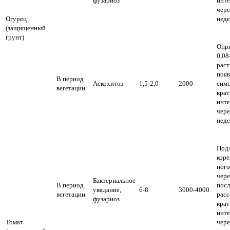
фузариоз
инт
чере
Огурец
неде
(защищенный
грунт)
Опр
0,08
раст
поя
В период
Аскохитоз
1,5-2,0
2000
симп
вегетации
крат
инт
чере
неде
Под
коре
ного
чере
Бактериальное
В период
посл
увядание,
6-8
3000-4000
вегетации
расс
фузариоз
крат
инт
Томат
чере