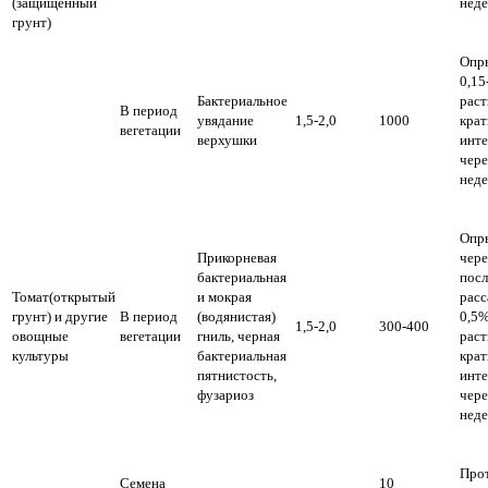
(защищенный
неде
грунт)
Опр
0,15
Бактериальное
раст
В период
увядание
1,5-2,0
1000
крат
вегетации
верхушки
инт
чере
неде
Опр
Прикорневая
чере
бактериальная
посл
Томат(открытый
и мокрая
расс
грунт) и другие
В период
(водянистая)
0,5
1,5-2,0
300-400
овощные
вегетации
гниль, черная
раст
культуры
бактериальная
крат
пятнистость,
инт
фузариоз
чере
неде
Про
Семена
10