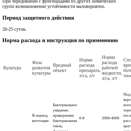
При чередовании с фунгицидами из других химических
групп возникновение устойчивости маловероятно.
Период защитного действия
20-25 суток.
Норма расхода и инструкция по применению
Норма
Норма
Спо
Фаза
расхода
Вредный
расхода
вре
Культура
развития
рабочей
объект
препарата,
бот
культуры
жидкости,
л/га, л/т
тно
л/га, л/т
Под
коре
Бактериальное
ного
увядание,
чере
В период
прикорневая
посл
6-8
3000-4000
вегетации
бактериальная
расс
гниль,
крат