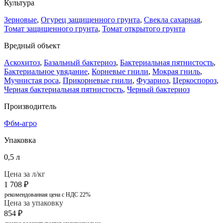
Культура
Зерновые
,
Огурец защищенного грунта
,
Свекла сахарная
,
Томат защищенного грунта
,
Томат открытого грунта
Вредный объект
Аскохитоз
,
Базальный бактериоз
,
Бактериальная пятнистость
,
Бактериальное увядание
,
Корневые гнили
,
Мокрая гниль
,
Мучнистая роса
,
Прикорневые гнили
,
Фузариоз
,
Церкоспороз
,
Черная бактериальная пятнистость
,
Черный бактериоз
Производитель
Фбм-агро
Упаковка
0,5 л
Цена за л/кг
1 708
₽
рекомендованная цена с НДС 22%
Цена за упаковку
854
₽