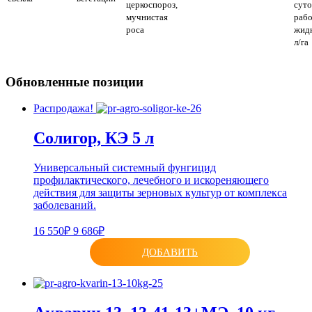
церкоспороз,
суто
мучнистая
раб
роса
жидк
л/га
Обновленные позиции
Распродажа!
Солигор, КЭ 5 л
Универсальный системный фунгицид
профилактического, лечебного и искореняющего
действия для защиты зерновых культур от комплекса
заболеваний.
16 550₽
9 686₽
ДОБАВИТЬ