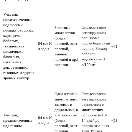
Участки,
предназначенные
под посев и
Опрыскивание
Злостные
посадку овощных,
вегетирующих
многолетние
картофеля,
сорняков в
(бодяк
бобовых,
послеуборочный
84 мл/10
полевой, осот
технических,
-(1)
период.
Расход
л воды
полевой,
масличных,
рабочей
вьюнок
бахчевых,
жидкости — 3
полевой и др.)
цветочных,
2
сорняки
л/100 м
декоративных,
газонных и других
яровых культур
Однолетние и
Опрыскивание
многолетние,
вегетирующих
злаковые и
однолетних и
двудольные, в
многолетних
Участки,
т. ч. злостные
сорняков за 10-
84 мл/10
предназначенные
(бодяк
14 дней до
-(1)
л воды
под газоны
полевой, осот
посева газонных
полевой,
трав.
Расход