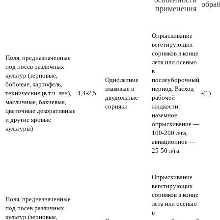
обраб
применения
Опрыскивание
вегетирующих
сорняков в конце
Поля, предназначенные
лета или осенью
под посев различных
в
культур (зерновые,
Однолетние
послеуборочный
бобовые, картофель,
злаковые и
период.
Расход
технические (в т.ч. лен),
1,4-2,5
-(1)
двудольные
рабочей
масличные, бахчевые,
сорняки
жидкости:
цветочные декоративные
наземное
и другие яровые
опрыскивание —
культуры)
100-200 л/га,
авиационное —
25-50 л/га
Опрыскивание
вегетирующих
сорняков в конце
Поля, предназначенные
лета или осенью
под посев различных
в
культур (зерновые,