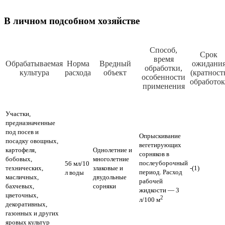
В личном подсобном хозяйстве
Способ,
Срок
время
Обрабатываемая
Норма
Вредный
ожидани
обработки,
культура
расхода
объект
(кратност
особенности
обработок
применения
Участки,
предназначенные
под посев и
Опрыскивание
посадку овощных,
вегетирующих
картофеля,
Однолетние и
сорняков в
бобовых,
многолетние
послеуборочный
56 мл/10
технических,
злаковые и
-(1)
период.
Расход
л воды
масличных,
двудольные
рабочей
бахчевых,
сорняки
жидкости — 3
цветочных,
2
л/100 м
декоративных,
газонных и других
яровых культур