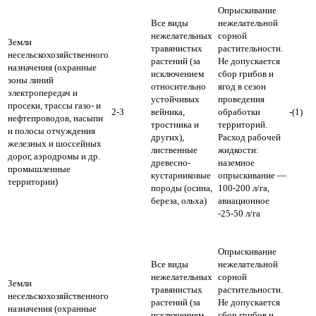
Опрыскивание
Все виды
нежелательной
нежелательных
сорной
Земли
травянистых
растительности.
несельскохозяйственного
растений (за
Не допускается
назначения (охранные
исключением
сбор грибов и
зоны линий
относительно
ягод в сезон
электропередач и
устойчивых
проведения
просеки, трассы газо- и
2-3
вейника,
обработки
-(1)
нефтепроводов, насыпи
тростника и
территорий.
и полосы отчуждения
других),
Расход рабочей
железных и шоссейных
лиственные
жидкости:
дорог, аэродромы и др.
древесно-
наземное
промышленные
кустарниковые
опрыскивание —
территории)
породы (осина,
100-200 л/га,
береза, ольха)
авиационное
-25-50 л/га
Опрыскивание
Все виды
нежелательной
нежелательных
сорной
Земли
травянистых
растительности.
несельскохозяйственного
растений (за
Не допускается
назначения (охранные
исключением
сбор грибов и