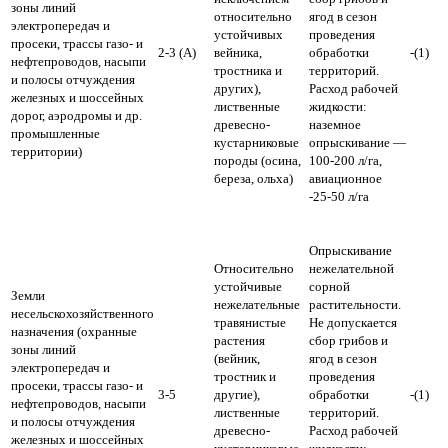
зоны линий
относительно
ягод в сезон
электропередач и
устойчивых
проведения
просеки, трассы газо- и
2-3 (А)
вейника,
обработки
-(1)
нефтепроводов, насыпи
тростника и
территорий.
и полосы отчуждения
других),
Расход рабочей
железных и шоссейных
лиственные
жидкости:
дорог, аэродромы и др.
древесно-
наземное
промышленные
кустарниковые
опрыскивание —
территории)
породы (осина,
100-200 л/га,
береза, ольха)
авиационное
-25-50 л/га
Опрыскивание
Относительно
нежелательной
устойчивые
сорной
Земли
нежелательные
растительности.
несельскохозяйственного
травянистые
Не допускается
назначения (охранные
растения
сбор грибов и
зоны линий
(вейник,
ягод в сезон
электропередач и
тростник и
проведения
просеки, трассы газо- и
3-5
другие),
обработки
-(1)
нефтепроводов, насыпи
лиственные
территорий.
и полосы отчуждения
древесно-
Расход рабочей
железных и шоссейных