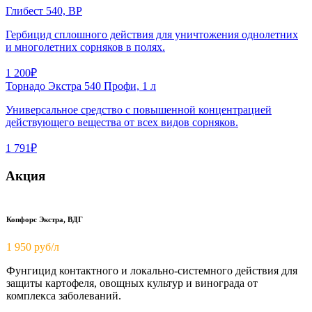
Глибест 540, ВР
Гербицид сплошного действия для уничтожения однолетних
и многолетних сорняков в полях.
1 200₽
Торнадо Экстра 540 Профи, 1 л
Универсальное средство с повышенной концентрацией
действующего вещества от всех видов сорняков.
1 791₽
Акция
Копфорс Экстра, ВДГ
1 950
руб/л
Фунгицид контактного и локально-системного действия для
защиты картофеля, овощных культур и винограда от
комплекса заболеваний.