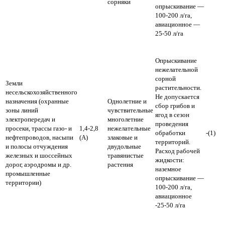
сорняки
опрыскивание —
100-200 л/га,
авиационное —
25-50 л/га
Опрыскивание
нежелательной
сорной
Земли
растительности.
несельскохозяйственного
Не допускается
назначения (охранные
Однолетние и
сбор грибов и
зоны линий
чувствительные
ягод в сезон
электропередач и
многолетние
проведения
просеки, трассы газо- и
1,4-2,8
нежелательные
обработки
-(1)
нефтепроводов, насыпи
(А)
злаковые и
территорий.
и полосы отчуждения
двудольные
Расход рабочей
железных и шоссейных
травянистые
жидкости:
дорог, аэродромы и др.
растения
наземное
промышленные
опрыскивание —
территории)
100-200 л/га,
авиационное
-25-50 л/га