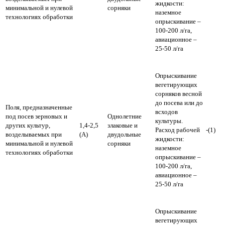
жидкости:
минимальной и нулевой
сорняки
наземное
технологиях обработки
опрыскивание –
100-200 л/га,
авиационное –
25-50 л/га
Опрыскивание
вегетирующих
сорняков весной
до посева или до
Поля, предназначенные
всходов
под посев зерновых и
Однолетние
культуры.
других культур,
1,4-2,5
злаковые и
Расход рабочей
-(1)
возделываемых при
(А)
двудольные
жидкости:
минимальной и нулевой
сорняки
наземное
технологиях обработки
опрыскивание –
100-200 л/га,
авиационное –
25-50 л/га
Опрыскивание
вегетирующих