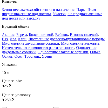
Культура
Земли несельскохозяйственного назначения
,
Пары
,
Поля
предназначенные под посевы
,
Участки, не предназначенные
под посев или высадку
Вредный объект
Акация
,
Береза
,
Бодяк полевой
,
Вейник
,
Вьюнок полевой
,
Вяз
,
Ива
,
Клен
,
Лиственные древесно-кустарниковые породы
,
Многолетние двудольные сорняки
,
Многолетние злаковые
,
Нежелательная травянистая растительность
,
Однолетние
двудольные сорняки
,
Однолетние злаковые сорняки
,
Ольха
,
Осина
,
Осот
,
Тростник
,
Ясень
Упаковка
10 л
Цена за л/кг
925
₽
Цена за упаковку
9 250
₽