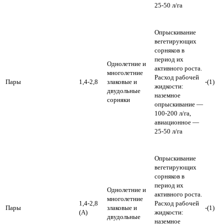
25-50 л/га
Опрыскивание
вегетирующих
сорняков в
период их
Однолетние и
активного роста.
многолетние
Расход рабочей
Пары
1,4-2,8
злаковые и
-(1)
жидкости:
двудольные
наземное
сорняки
опрыскивание —
100-200 л/га,
авиационное —
25-50 л/га
Опрыскивание
вегетирующих
сорняков в
период их
Однолетние и
активного роста.
многолетние
1,4-2,8
Расход рабочей
Пары
злаковые и
-(1)
(А)
жидкости:
двудольные
наземное