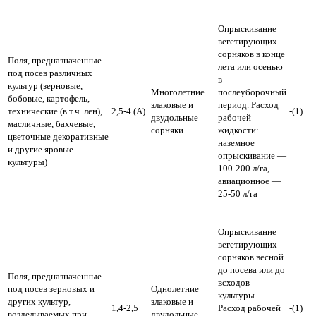
Опрыскивание
вегетирующих
сорняков в конце
Поля, предназначенные
лета или осенью
под посев различных
в
культур (зерновые,
Многолетние
послеуборочный
бобовые, картофель,
злаковые и
период.
Расход
технические (в т.ч. лен),
2,5-4 (А)
-(1)
двудольные
рабочей
масличные, бахчевые,
сорняки
жидкости:
цветочные декоративные
наземное
и другие яровые
опрыскивание —
культуры)
100-200 л/га,
авиационное —
25-50 л/га
Опрыскивание
вегетирующих
сорняков весной
до посева или до
Поля, предназначенные
всходов
под посев зерновых и
Однолетние
культуры.
других культур,
злаковые и
1,4-2,5
Расход рабочей
-(1)
возделываемых при
двудольные