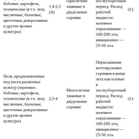
Однолетние
послеуборочный
бобовые, картофель,
1,4-2,5
злаковые и
период.
Расход
технические (в т.ч. лен),
-(1)
(А)
двудольные
рабочей
масличные, бахчевые,
сорняки
жидкости:
цветочные декоративные
наземное
и другие яровые
опрыскивание —
культуры)
100-200 л/га,
авиационное —
25-50 л/га
Опрыскивание
вегетирующих
сорняков в конце
Поля, предназначенные
лета или осенью
под посев различных
в
культур (зерновые,
Многолетние
послеуборочный
бобовые, картофель,
злаковые и
период.
Расход
технические (в т.ч. лен),
2,5-4
-(1)
двудольные
рабочей
масличные, бахчевые,
сорняки
жидкости:
цветочные декоративные
наземное
и другие яровые
опрыскивание —
культуры)
100-200 л/га,
авиационное —
25-50 л/га