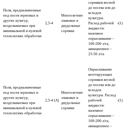
сорняков весной
до посева или до
Поля, предназначенные
всходов
под посев зерновых и
Многолетние
культуры.
других культур,
злаковые и
2,5-4
Расход рабочей
-(1)
возделываемых при
двудольные
жидкости:
минимальной и нулевой
сорняки
наземное
технологиях обработки
опрыскивание –
100-200 л/га,
авиационное –
25-50 л/га
Опрыскивание
вегетирующих
сорняков весной
до посева или до
Поля, предназначенные
всходов
под посев зерновых и
Многолетние
культуры.
Расход
других культур,
злаковые и
2,5-4 (А)
рабочей
-(1)
возделываемых при
двудольные
жидкости:
минимальной и нулевой
сорняки
наземное
технологиях обработки
опрыскивание –
100-200 л/га,
авиационное –