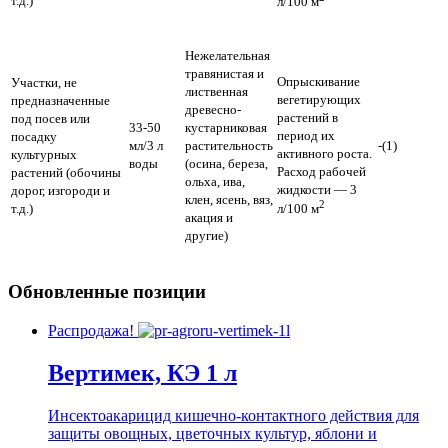
т.д.)
л/100 м
Нежелательная
травянистая и
Опрыскивание
Участки, не
лиственная
вегетирующих
предназначенные
древесно-
растений в
под посев или
33-50
кустарниковая
период их
посадку
мл/3 л
растительность
-(1)
активного роста.
культурных
воды
(осина, береза,
Расход рабочей
растений (обочины
ольха, ива,
жидкости — 3
дорог, изгороди и
клен, ясень, вяз,
2
т.д.)
л/100 м
акация и
другие)
Обновленные позиции
Распродажа!
Вертимек, КЭ 1 л
Инсектоакарицид кишечно-контактного действия для
защиты овощных, цветочных культур, яблони и