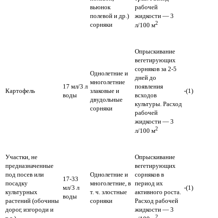
вьюнок
рабочей
полевой и др.)
жидкости — 3
2
сорняки
л/100 м
Опрыскивание
вегетирующих
сорняков за 2-5
Однолетние и
дней до
многолетние
17 мл/3 л
появления
Картофель
злаковые и
-(1)
воды
всходов
двудольные
культуры.
Расход
сорняки
рабочей
жидкости — 3
2
л/100 м
Участки, не
Опрыскивание
предназначенные
вегетирующих
под посев или
Однолетние и
сорняков в
17-33
посадку
многолетние, в
период их
мл/3 л
-(1)
культурных
т. ч. злостные
активного роста.
воды
растений (обочины
сорняки
Расход рабочей
дорог, изгороди и
жидкости — 3
2