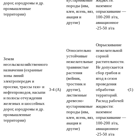
кустарниковые
жидкости:
дорог, аэродромы и др.
породы (ива,
наземное
промышленные
клен, ясень, вяз,
опрыскивание —
территории)
акация и
100-200 л/га,
другие)
авиационное
-25-50 л/га
Опрыскивание
Относительно
нежелательной
устойчивые
сорной
Земли
нежелательные
растительности.
несельскохозяйственного
травянистые
Не допускается
назначения (охранные
растения
сбор грибов и
зоны линий
(вейник,
ягод в сезон
электропередач и
тростник и
проведения
просеки, трассы газо- и
3-4 (А)
другие),
обработки
-(1)
нефтепроводов, насыпи
лиственные
территорий.
и полосы отчуждения
древесно-
Расход рабочей
железных и шоссейных
кустарниковые
жидкости:
дорог, аэродромы и др.
породы (ива,
наземное
промышленные
клен, ясень, вяз,
опрыскивание —
территории)
акация и
100-200 л/га,
другие)
авиационное
-25-50 л/га