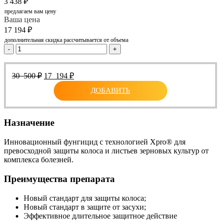
3 438
₽
предлагаем вам цену
Ваша цена
17 194
₽
дополнительная скидка рассчитывается от объема
-
+
Первоначальная
Текущая
30 500
₽
17 194
₽
цена
цена:
ДОБАВИТЬ
составляла
17
30
194 ₽.
500 ₽.
Назначение
Инновационный фунгицид с технологией Xpro® для
превосходной защиты колоса и листьев зерновых культур от
комплекса болезней.
Преимущества препарата
Новый стандарт для защиты колоса;
Новый стандарт в защите от засухи;
Эффективное длительное защитное действие