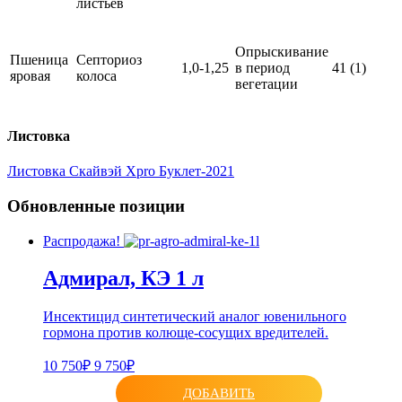
листьев
Опрыскивание
Пшеница
Септориоз
1,0-1,25
в период
41 (1)
яровая
колоса
вегетации
Листовка
Листовка Скайвэй Xpro Буклет-2021
Обновленные позиции
Распродажа!
Адмирал, КЭ 1 л
Инсектицид синтетический аналог ювенильного
гормона против колюще-сосущих вредителей.
10 750₽
9 750₽
ДОБАВИТЬ