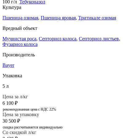
100 г/л
Тебуконазол
Культура
Пшеница озимая
,
Пшеница яровая
,
Тритикале озимая
Вредный объект
Мучнистая роса
,
Септориоз колоса
,
Септориоз листьев
,
Фузариоз колоса
Производитель
Bayer
Упаковка
5 л
Цена за л/кг
6 100
₽
рекомендованная цена с НДС 22%
Цена за упаковку
30 500
₽
скидка рассчитывается индивидуально
Со скидкой л/кг