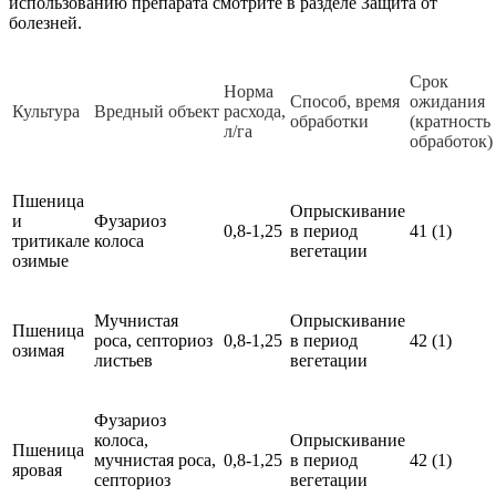
использованию препарата смотрите в разделе Защита от
болезней.
Срок
Норма
Способ, время
ожидания
Культура
Вредный объект
расхода,
обработки
(кратность
л/га
обработок)
Пшеница
Опрыскивание
и
Фузариоз
0,8-1,25
в период
41 (1)
тритикале
колоса
вегетации
озимые
Мучнистая
Опрыскивание
Пшеница
роса, септориоз
0,8-1,25
в период
42 (1)
озимая
листьев
вегетации
Фузариоз
колоса,
Опрыскивание
Пшеница
мучнистая роса,
0,8-1,25
в период
42 (1)
яровая
септориоз
вегетации