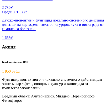
2 782₽
Ордан, СП 3 кг
Двухкомпонентный фунгицид локально-системного действия
для защиты картофеля, томатов, огурцов, лука и винограда от
комплекса болезней.
1 663₽
Акция
Копфорс Экстра, ВДГ
1 950
руб/л
Фунгицид контактного и локально-системного действия для
защиты картофеля, овощных культур и винограда от
комплекса заболеваний.
Вредный объект: Альтернариоз, Милдью, Переноспороз,
Фитофтороз