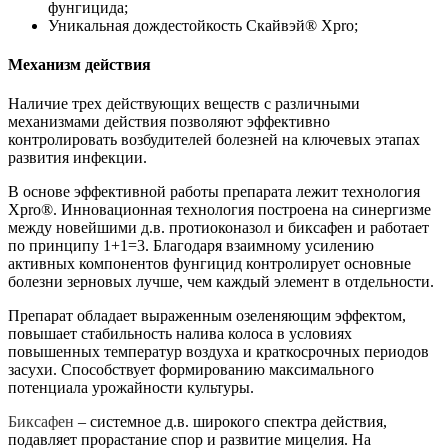
фунгицида;
Уникальная дождестойкость Скайвэй® Xpro;
Механизм действия
Наличие трех действующих веществ с различными
механизмами действия позволяют эффективно
контролировать возбудителей болезней на ключевых этапах
развития инфекции.
В основе эффективной работы препарата лежит технология
Хpro®. Инновационная технология построена на синергизме
между новейшими д.в. протиоконазол и биксафен и работает
по принципу 1+1=3. Благодаря взаимному усилению
активных компонентов фунгицид контролирует основные
болезни зерновых лучше, чем каждый элемент в отдельности.
Препарат обладает выраженным озеленяющим эффектом,
повышает стабильность налива колоса в условиях
повышенных температур воздуха и краткосрочных периодов
засухи. Способствует формированию максимального
потенциала урожайности культуры.
Биксафен
– системное д.в. широкого спектра действия,
подавляет прорастание спор и развитие мицелия. На