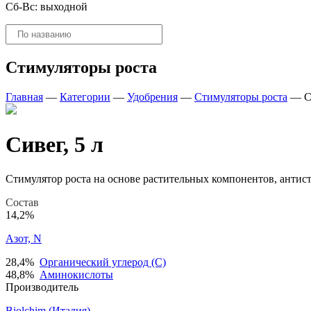
Сб-Вс: выходной
Поиск
товаров
Стимуляторы роста
Главная
—
Категории
—
Удобрения
—
Стимуляторы роста
—
С
Сивег, 5 л
Стимулятор роста на основе растительных компонентов, антист
Состав
14,2%
Азот, N
28,4%
Органический углерод (С)
48,8%
Аминокислоты
Производитель
Biolchim (Италия)