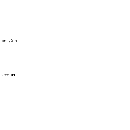
ивег, 5 л
рессант.