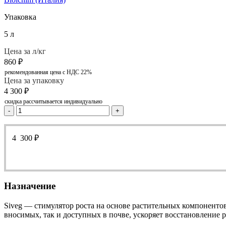
Упаковка
5 л
Цена за л/кг
860
₽
рекомендованная цена с НДС 22%
Цена за упаковку
4 300
₽
скидка рассчитывается индивидуально
-
+
4 300
₽
Назначение
Siveg — cтимулятор роста на основе растительных компонентов
вносимых, так и доступных в почве, ускоряет восстановление ра