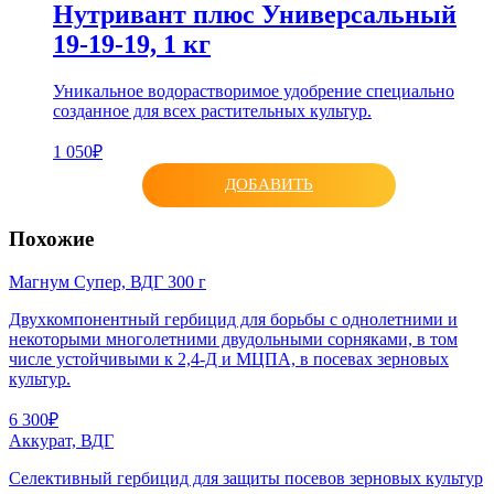
Нутривант плюс Универсальный
19-19-19, 1 кг
Уникальное водорастворимое удобрение специально
созданное для всех растительных культур.
1 050₽
ДОБАВИТЬ
Похожие
Магнум Супер, ВДГ 300 г
Двухкомпонентный гербицид для борьбы с однолетними и
некоторыми многолетними двудольными сорняками, в том
числе устойчивыми к 2,4-Д и МЦПА, в посевах зерновых
культур.
6 300₽
Аккурат, ВДГ
Селективный гербицид для защиты посевов зерновых культур