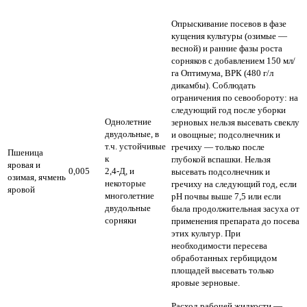
Опрыскивание посевов в фазе
кущения культуры (озимые —
весной) и ранние фазы роста
сорняков с добавлением 150 мл/
га Оптимума, ВРК (480 г/л
дикамбы). Соблюдать
ограничения по севообороту: на
следующий год после уборки
Однолетние
зерновых нельзя высевать свеклу
двудольные, в
и овощные; подсолнечник и
т.ч. устойчивые
гречиху — только после
Пшеница
к
глубокой вспашки. Нельзя
яровая и
0,005
2,4-Д, и
высевать подсолнечник и
озимая, ячмень
некоторые
гречиху на следующий год, если
яровой
многолетние
рН почвы выше 7,5 или если
двудольные
была продолжительная засуха от
сорняки
применения препарата до посева
этих культур. При
необходимости пересева
обработанных гербицидом
площадей высевать только
яровые зерновые.
Расход рабочей жидкости —