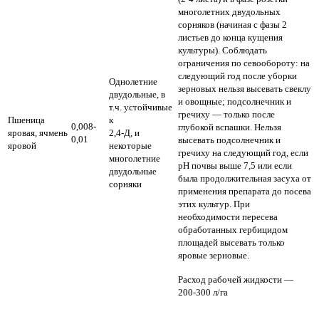
многолетних двудольных
сорняков (начиная с фазы 2
листьев до конца кущения
культуры). Соблюдать
ограничения по севообороту: на
следующий год после уборки
Однолетние
зерновых нельзя высевать свеклу
двудольные, в
и овощные; подсолнечник и
т.ч. устойчивые
гречиху — только после
Пшеница
к
0,008-
глубокой вспашки. Нельзя
яровая, ячмень
2,4-Д, и
0,01
высевать подсолнечник и
яровой
некоторые
гречиху на следующий год, если
многолетние
рН почвы выше 7,5 или если
двудольные
была продолжительная засуха от
сорняки
применения препарата до посева
этих культур. При
необходимости пересева
обработанных гербицидом
площадей высевать только
яровые зерновые.
Расход рабочей жидкости —
200-300 л/га