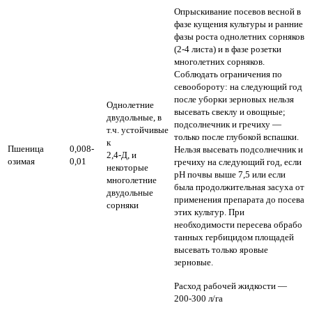
Опрыскивание посевов весной в
фазе кущения культуры и ранние
фазы роста однолетних сорняков
(2-4 листа) и в фазе розетки
многолетних сорняков.
Соблюдать ограничения по
севообороту: на следующий год
после уборки зерновых нельзя
Однолетние
высевать свеклу и овощные;
двудольные, в
подсолнечник и гречиху —
т.ч. устойчивые
только после глубокой вспашки.
к
Пшеница
0,008-
Нельзя высевать подсолнечник и
2,4-Д, и
озимая
0,01
гречиху на следующий год, если
некоторые
рН почвы выше 7,5 или если
многолетние
была продолжительная засуха от
двудольные
применения препарата до посева
сорняки
этих культур. При
необходимости пересева обрабо
танных гербицидом площадей
высевать только яровые
зерновые.
Расход рабочей жидкости —
200-300 л/га