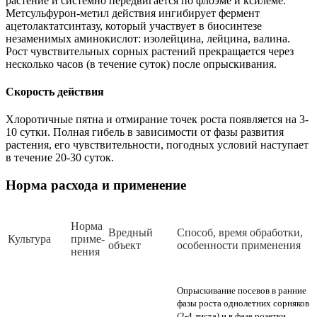
растение и системно передвигается по флоэме и ксилеме.
Метсульфурон-метил действия ингибирует фермент
ацетолактатсинтазу, который участвует в биосинтезе
незаменимых аминокислот: изолейцина, лейцина, валина.
Рост чувствительных сорных растений прекращается через
несколько часов (в течение суток) после опрыскивания.
Скорость действия
Хлоротичные пятна и отмирание точек роста появляется на 3-
10 сутки. Полная гибель в зависимости от фазы развития
растения, его чувствительности, погодных условий наступает
в течение 20-30 суток.
Норма расхода и применение
Нор­ма
Вред­ный
Спо­соб, вре­мя об­ра­бот­ки,
Куль­ту­ра
при­ме­
объ­ект
осо­бен­нос­ти при­ме­не­ния
не­ния
Опрыскивание посевов в ранние
фазы роста однолетних сорняков
(2-4 листа) и в фазе розетки