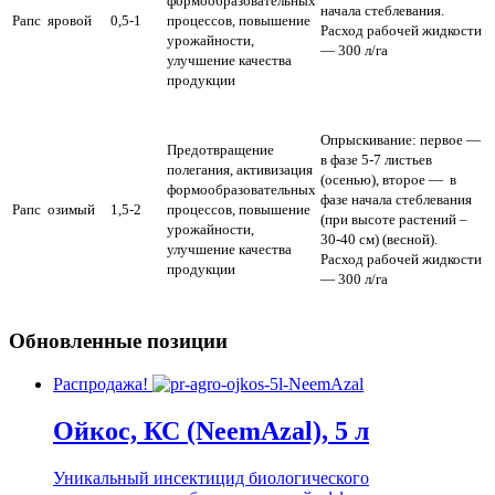
формообразовательных
начала стеблевания.
Рапс яровой
0,5-1
процессов, повышение
Расход рабочей жидкости
урожайности,
— 300 л/га
улучшение качества
продукции
Опрыскивание: первое —
Предотвращение
в фазе 5-7 листьев
полегания, активизация
(осенью), второе — в
формообразовательных
фазе начала стеблевания
Рапс озимый
1,5-2
процессов, повышение
(при высоте растений –
урожайности,
30-40 см) (весной).
улучшение качества
Расход рабочей жидкости
продукции
— 300 л/га
Обновленные позиции
Распродажа!
Ойкос, КС (NeemAzal), 5 л
Уникальный инсектицид биологического