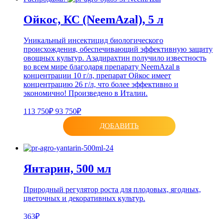
Ойкос, КС (NeemAzal), 5 л
Уникальный инсектицид биологического
происхождения, обеспечивающий эффективную защиту
овощных культур. Азадирахтин получило известность
во всем мире благодаря препарату NeemAzal в
концентрации 10 г/л, препарат Ойкос имеет
концентрацию 26 г/л, что более эффективно и
экономично! Произведено в Италии.
113 750₽
93 750₽
ДОБАВИТЬ
Янтарин, 500 мл
Природный регулятор роста для плодовых, ягодных,
цветочных и декоративных культур.
363₽