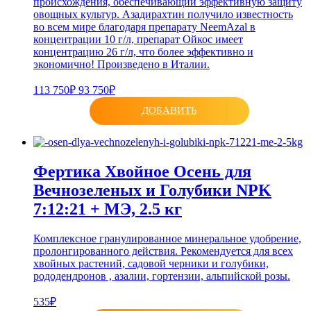
происхождения, обеспечивающий эффективную защиту
овощных культур. Азадирахтин получило известность
во всем мире благодаря препарату NeemAzal в
концентрации 10 г/л, препарат Ойкос имеет
концентрацию 26 г/л, что более эффективно и
экономично! Произведено в Италии.
113 750₽
93 750₽
ДОБАВИТЬ
Фертика Хвойное Осень для
Вечнозеленых и Голубики NPK
7:12:21 + МЭ, 2.5 кг
Комплексное гранулированное минеральное удобрение,
пролонгированного действия. Рекомендуется для всех
хвойных растений, садовой черники и голубики,
рододендронов , азалии, гортензии, альпийской розы.
535₽