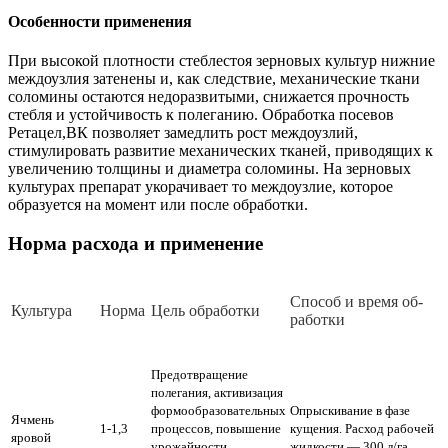
Особенности применения
При высокой плотности стеблестоя зерновых культур нижние
междоузлия затенены и, как следствие, механические ткани
соломины остаются недоразвитыми, снижается прочность
стебля и устойчивость к полеганию. Обработка посевов
Ретацел,ВК позволяет замедлить рост междоузлий,
стимулировать развитие механических тканей, приводящих к
увеличению толщины и диаметра соломины. На зерновых
культурах препарат укорачивает то междоузлие, которое
образуется на момент или после обработки.
Норма расхода и применение
Спо­соб и вре­мя об­
Куль­ту­ра
Нор­ма
Цель обработки
ра­бот­ки
Предотвращение
полегания, активизация
формообразовательных
Опрыскивание в фазе
Ячмень
1-1,3
процессов, повышение
кущения. Расход рабочей
яровой
урожайности,
жидкости — 300 л/га