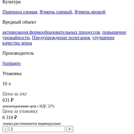
Культура
Пшеница озимая
,
Ячмень озимый
,
Ячмень яровой
Вредный объект
активизация формообразовательных процессов
,
повышение
урожайности
,
Предупреждение полегания
,
улучшение
качества зерна
Производитель
Sumiagro
Упаковка
10 л
Цена за л/кг
631
₽
рекомендованная цена с НДС 22%
Цена за упаковку
6 310
₽
скидка рассчитывается индивидуально
-
+