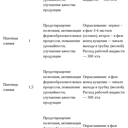
улучшение качества
продукции
Предотвращение
Опрыскивание: первое –
полегания, активизация
в фазе 3-4 листьев
формообразовательных
(осенью), второе – в фазе
Пшеница
1
процессов, повышение
конец кущения — начало
озимая
урожайности,
выхода в трубку (весной).
улучшение качества
Расход рабочей жидкости
продукции
— 300 л/га
Предотвращение
полегания, активизация
Опрыскивание в фазе
формообразовательных
конец кущения — начало
Пшеница
1,5
процессов, повышение
выхода в трубку (весной).
озимая
урожайности,
Расход рабочей жидкости
улучшение качества
— 300 л/га
продукции
Предотвращение
полегания, активизация
Опрыскивание в фазе