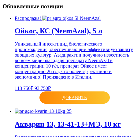
Обновленные позиции
Распродажа!
Ойкос, КС (NeemAzal), 5 л
Уникальный инсектицид биологического
происхождения, обеспечивающий эффективную защиту
овощных культур. Азадирахтин получило известность
во всем мире благодаря препарату NeemAzal в
концентрации 10 г/л, препарат Ойкос имеет
концентрацию 26 г/л, что более эффективно и
экономично! Произведено в Италии.
113 750₽
93 750₽
ДОБАВИТЬ
Акварин 13, 13-41-13+МЭ, 10 кг