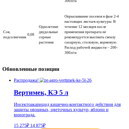
300л/га
Опрыскивание посевов в фазе 2-4
настоящих листьев культуры. В
Однолетние
течение 12 месяцев после
Соя,
двудольные
применения препарата не
0,08
подсолнечник
сорные
рекомендуется высевать свеклу
растения
сахарную, столовую, кормовую.
Расход рабочей жидкости – 200-
300л/га
Обновленные позиции
Распродажа!
Вертимек, КЭ 5 л
Инсектоакарицид кишечно-контактного действия для
защиты овощных, цветочных культур, яблони и
винограда.
15 275₽
14 875₽