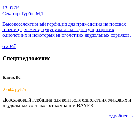
13 077₽
Секатор Турбо, МД
Высокоселективный гербицид для применения на посевах
пшеницы, ячменя, кукурузы и льна-долгунца против
однолетних и некоторых многолетних двудольных сорняков.
6 204₽
Спецпредложение
Бандур, КС
2 644 руб/л
Довсходовый гербицид для контроля однолетних злаковых и
двудольных сорняков от компании BAYER.
Подробнее →