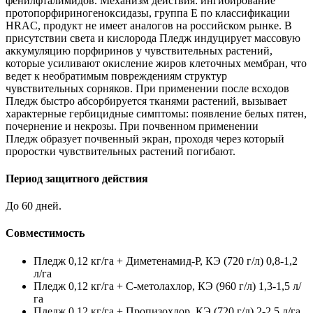
фенилфталимидов. Механизм действия: ингибирование
протопорфириногеноксидазы, группа Е по классификации
HRAC, продукт не имеет аналогов на российском рынке. В
присутствии света и кислорода Пледж индуцирует массовую
аккумуляцию порфиринов у чувствительных растений,
которые усиливают окисление жиров клеточных мембран, что
ведет к необратимым повреждениям структур
чувствительных сорняков. При применении после всходов
Пледж быстро абсорбируется тканями растений, вызывает
характерные гербицидные симптомы: появление белых пятен,
почернение и некрозы. При почвенном применении
Пледж образует почвенный экран, проходя через который
проростки чувствительных растений погибают.
Период защитного действия
До 60 дней.
Совместимость
Пледж 0,12 кг/га + Диметенамид-Р, КЭ (720 г/л) 0,8-1,2
л/га
Пледж 0,12 кг/га + С-метолахлор, КЭ (960 г/л) 1,3-1,5 л/
га
Пледж 0,12 кг/га + Пропизохлор, КЭ (720 г/л) 2-2,5 л/га