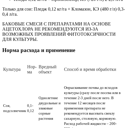
Только для сои: Пледж 0,12 кг/га + Кломазон, КЭ (480 г/л) 0,3-
0,4 л/га.
БАКОВЫЕ СМЕСИ С ПРЕПАРАТАМИ НА ОСНОВЕ
АЦЕТОХЛОРА НЕ РЕКОМЕНДУЮТСЯ ИЗ-ЗА
ВОЗМОЖНЫХ ПРОЯВЛЕНИЙ ФИТОТОКСИЧНОСТИ
ДЛЯ КУЛЬТУРЫ.
Норма расхода и применение
Нор­
Вред­ный
Куль­ту­ра
Спо­соб и вре­мя об­ра­бот­ки
ма
объ­ект
Опрыскивание почвы до всходов
культуры (сразу после посева или в
Однолетние
течение 2-3 дней после него. В
двудольные и
течение 12 месяцев после
Соя,
0,1-
злаковые
применения препарата не
подсолнечник
0,12
сорные
рекомендуется высевать свеклу
растения
сахарную, столовую, кормовую.
Расход рабочей жидкости – 200-