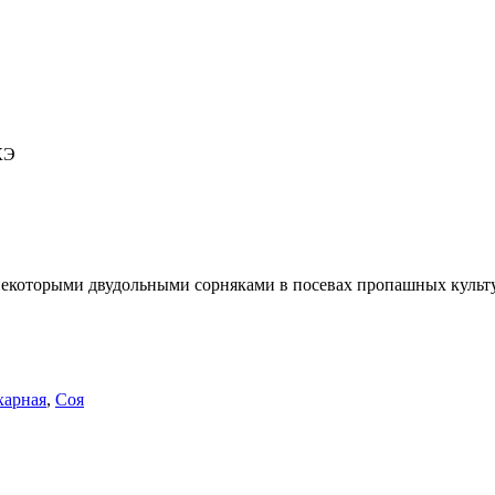
КЭ
екоторыми двудольными сорняками в посевах пропашных культур
харная
,
Соя