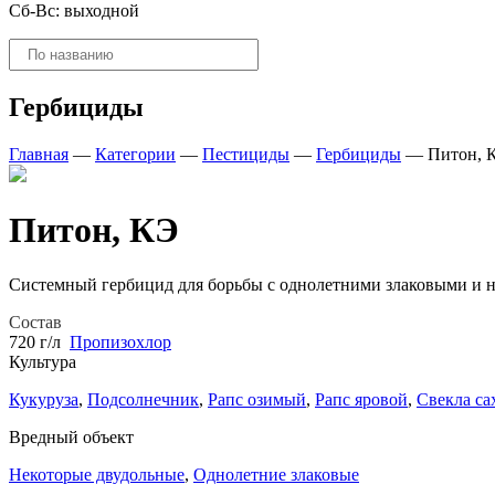
Сб-Вс: выходной
Поиск
товаров
Гербициды
Главная
—
Категории
—
Пестициды
—
Гербициды
—
Питон, 
Питон, КЭ
Системный гербицид для борьбы с однолетними злаковыми и н
Состав
720 г/л
Пропизохлор
Культура
Кукуруза
,
Подсолнечник
,
Рапс озимый
,
Рапс яровой
,
Свекла са
Вредный объект
Некоторые двудольные
,
Однолетние злаковые