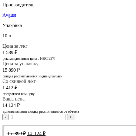
Производитель
Avgust
Упаковка
10 л
Цена за л/кг
1 589
₽
рекомендованная цена с НДС 22%
Цена за упаковку
15 890
₽
скидка рассчитывается индивидуально
Со скидкой л/кг
1 412
₽
предлагаем вам цену
Ваша цена
14 124
₽
дополнительная скидка рассчитывается от объема
-
+
Первоначальная
Текущая
15 890
₽
14 124
₽