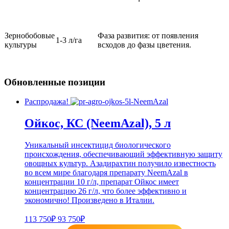
Зернобобовые
Фаза развития: от появления
1-3 л/га
культуры
всходов до фазы цветения.
Обновленные позиции
Распродажа!
Ойкос, КС (NeemAzal), 5 л
Уникальный инсектицид биологического
происхождения, обеспечивающий эффективную защиту
овощных культур. Азадирахтин получило известность
во всем мире благодаря препарату NeemAzal в
концентрации 10 г/л, препарат Ойкос имеет
концентрацию 26 г/л, что более эффективно и
экономично! Произведено в Италии.
113 750₽
93 750₽