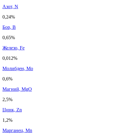
Азот, N
0,24%
Бор, B
0,65%
Железо, Fe
0,012%
Молибден, Mo
0,6%
Магний, MgO
2,5%
Цинк, Zn
1,2%
Марганец, Mn