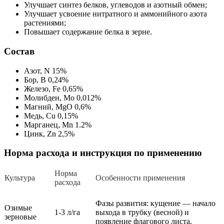
Улучшает синтез белков, углеводов и азотный обмен;
Улучшает усвоение нитратного и аммонийного азота
растениями;
Повышает содержание белка в зерне.
Состав
Азот, N 15%
Бор, B 0,24%
Железо, Fe 0,65%
Молибден, Mo 0,012%
Магний, MgO 0,6%
Медь, Cu 0,15%
Марганец, Mn 1.2%
Цинк, Zn 2,5%
Норма расхода и инструкция по применению
Норма
Культура
Особенности применения
расхода
Фазы развития: кущение — начало
Озимые
1-3 л/га
выхода в трубку (весной) и
зерновые
появление флагового листа.