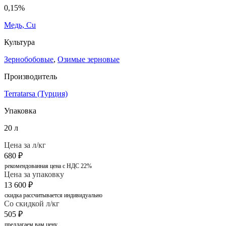
0,15%
Медь, Cu
Культура
Зернобобовые
,
Озимые зерновые
Производитель
Terratarsa (Турция)
Упаковка
20 л
Цена за л/кг
680
₽
рекомендованная цена с НДС 22%
Цена за упаковку
13 600
₽
скидка рассчитывается индивидуально
Со скидкой л/кг
505
₽
предлагаем вам цену