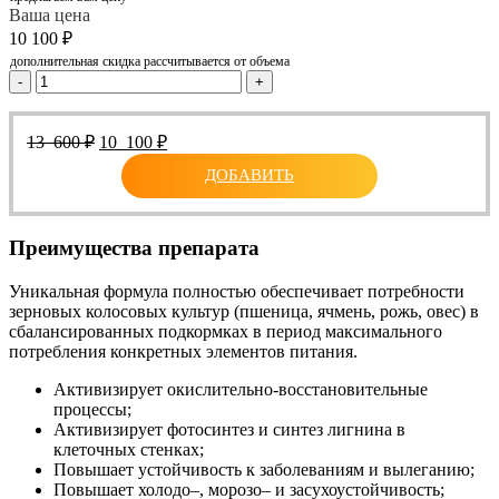
Ваша цена
10 100
₽
дополнительная скидка рассчитывается от объема
-
+
Первоначальная
Текущая
13 600
₽
10 100
₽
цена
цена:
ДОБАВИТЬ
составляла
10
13
100 ₽.
600 ₽.
Преимущества препарата
Уникальная формула полностью обеспечивает потребности
зерновых колосовых культур (пшеница, ячмень, рожь, овес) в
сбалансированных подкормках в период максимального
потребления конкретных элементов питания.
Активизирует окислительно-восстановительные
процессы;
Активизирует фотосинтез и синтез лигнина в
клеточных стенках;
Повышает устойчивость к заболеваниям и вылеганию;
Повышает холодо–, морозо– и засухоустойчивость;