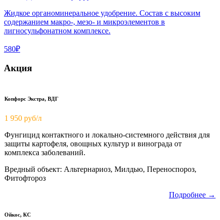
Жидкое органоминеральное удобрение. Состав с высоким
содержанием макро-, мезо- и микроэлементов в
лигносульфонатном комплексе.
580₽
Акция
Копфорс Экстра, ВДГ
1 950
руб/л
Фунгицид контактного и локально-системного действия для
защиты картофеля, овощных культур и винограда от
комплекса заболеваний.
Вредный объект: Альтернариоз, Милдью, Переноспороз,
Фитофтороз
Подробнее →
Ойкос, КС