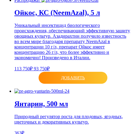
Распродажа!
Ойкос, КС (NeemAzal), 5 л
Уникальный инсектицид биологического
происхождения, обеспечивающий эффективную защиту
овощных культур. Азадирахтин получило известность
во всем мире благодаря препарату NeemAzal в
концентрации 10 г/л, препарат Ойкос имеет
концентрацию 26 г/л, что более эффективно и
экономично! Произведено в Италии.
113 750₽
93 750₽
ДОБАВИТЬ
Янтарин, 500 мл
Природный регулятор роста для плодовых, ягодных,
цветочных и декоративных культур.
363₽