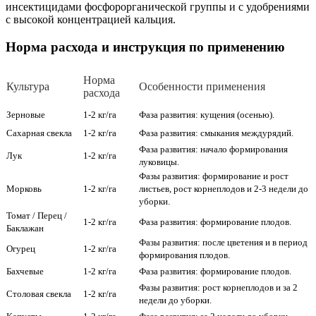
инсектицидами фосфорорганической группы и с удобрениями
с высокой концентрацией кальция.
Норма расхода и инструкция по применению
Норма
Культура
Особенности применения
расхода
Зерновые
1-2 кг/га
Фаза развития: кущения (осенью).
Сахарная свекла
1-2 кг/га
Фаза развития: смыкания междурядий.
Фаза развития: начало формирования
Лук
1-2 кг/га
луковицы.
Фазы развития: формирование и рост
Морковь
1-2 кг/га
листьев, рост корнеплодов и 2-3 недели до
уборки.
Томат / Перец /
1-2 кг/га
Фаза развития: формирование плодов.
Баклажан
Фазы развития: после цветения и в период
Огурец
1-2 кг/га
формирования плодов.
Бахчевые
1-2 кг/га
Фаза развития: формирование плодов.
Фазы развития: рост корнеплодов и за 2
Столовая свекла
1-2 кг/га
недели до уборки.