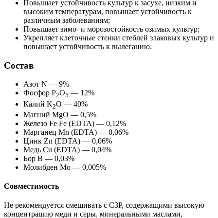
Повышает устойчивость культур к засухе, низким и
высоким температурам, повышает устойчивость к
различным заболеваниям;
Повышает зимо- и морозостойкость озимых культур;
Укрепляет клеточные стенки стеблей злаковых культур и
повышает устойчивость к вылеганию.
Состав
Азот N — 9%
Фосфор P
O
— 12%
2
5
Калий K
O — 40%
2
Магний MgO — 0,5%
Железо Fe Fe (EDTA) — 0,12%
Марганец Mn (EDTA) — 0,06%
Цинк Zn (EDTA) — 0,06%
Медь Cu (EDTA) — 0,04%
Бор B — 0,03%
Молибден Mo — 0,005%
Совместимость
Не рекомендуется смешивать с СЗР, содержащими высокую
концентрацию меди и серы, минеральными маслами,