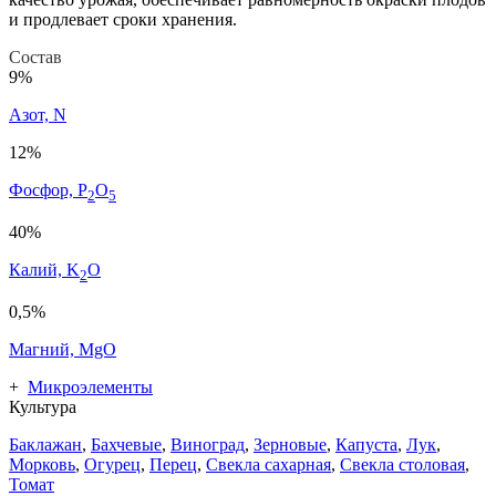
и продлевает сроки хранения.
Состав
9%
Азот, N
12%
Фосфор, P
O
2
5
40%
Калий, K
O
2
0,5%
Магний, MgO
+
Микроэлементы
Культура
Баклажан
,
Бахчевые
,
Виноград
,
Зерновые
,
Капуста
,
Лук
,
Морковь
,
Огурец
,
Перец
,
Свекла сахарная
,
Свекла столовая
,
Томат