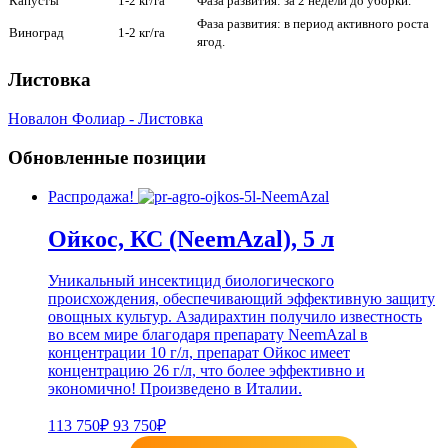
Капусты
1-2 кг/га
Фаза развития: за 2 недели до уборки.
Фаза развития: в период активного роста
Виноград
1-2 кг/га
ягод.
Листовка
Новалон Фолиар - Листовка
Обновленные позиции
Распродажа!
Ойкос, КС (NeemAzal), 5 л
Уникальный инсектицид биологического
происхождения, обеспечивающий эффективную защиту
овощных культур. Азадирахтин получило известность
во всем мире благодаря препарату NeemAzal в
концентрации 10 г/л, препарат Ойкос имеет
концентрацию 26 г/л, что более эффективно и
экономично! Произведено в Италии.
113 750₽
93 750₽