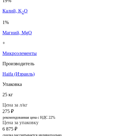
19%
Калий, K
O
2
1%
Магний, MgO
+
Микроэлементы
Производитель
Haifa (Израиль)
Упаковка
25 кг
Цена за л/кг
275
₽
рекомендованная цена с НДС 22%
Цена за упаковку
6 875
₽
скидка рассчитывается индивидуально