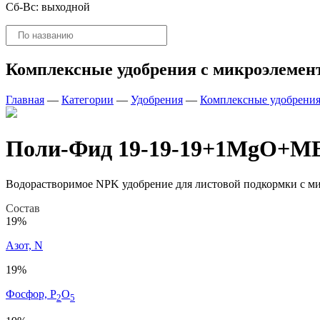
Сб-Вс: выходной
Поиск
товаров
Комплексные удобрения с микроэлемен
Главная
—
Категории
—
Удобрения
—
Комплексные удобрения
Поли-Фид 19-19-19+1MgO+ME,
Водорастворимое NPK удобрение для листовой подкормки с м
Состав
19%
Азот, N
19%
Фосфор, P
O
2
5