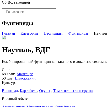
Сб-Вс: выходной
Поиск
товаров
Фунгициды
Главная
—
Категории
—
Пестициды
—
Фунгициды
—
Наутил
Наутиль, ВДГ
Комбинированный фунгицид контактного и локально-системного
Состав
680 г/кг
Манкоцеб
50 г/кг
Цимоксанил
Культура
Виноград
,
Картофель
,
Огурец
,
Томат открытого грунта
Вредный объект
Альтернариоз
,
Мучнистая роса
,
Фитофтороз