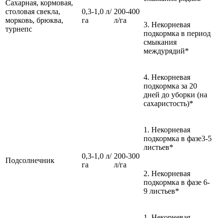
Сахарная, кормовая,
столовая свекла,
0,3-1,0 л/
200-400
морковь, брюква,
га
л/га
3. Некорневая
турнепс
подкормка в период
смыкания
междурядий*
4. Некорневая
подкормка за 20
дней до уборки (на
сахаристость)*
1. Некорневая
подкормка в фазе3-5
листьев*
0,3-1,0 л/
200-300
Подсолнечник
га
л/га
2. Некорневая
подкормка в фазе 6-
9 листьев*
1. Некорневая