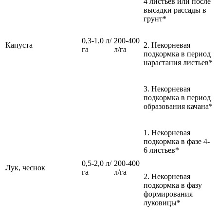
4 листьев или после
высадки рассады в
грунт*
0,3-1,0 л/
200-400
Капуста
2. Некорневая
га
л/га
подкормка в период
нарастания листьев*
3. Некорневая
подкормка в период
образования качана*
1. Некорневая
подкормка в фазе 4-
6 листьев*
0,5-2,0 л/
200-400
Лук, чеснок
га
л/га
2. Некорневая
подкормка в фазу
формирования
луковицы*