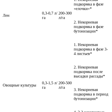
подкормка в фазе
«елочки»*
0,3-0,7 л/
200-300
Лен
га
л/га
2. Некорневая
подкормка в фазе
бутонизации*
1. Некорневая
подкормка в фазе 3-
4 листьев*
2. Некорневая
подкормка после
высадки рассады*
0,3-1,5 л/
200-500
Овощные культуры
га
л/га
3. Некорневая
подкормка в период
бутонизации*