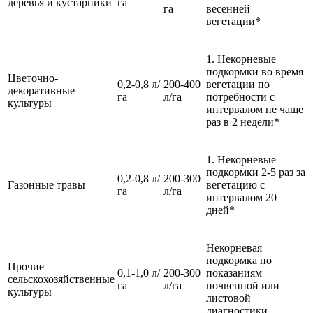
деревья и кустарники
га
га
весенней
вегетации*
1. Некорневые
подкормки во время
Цветочно-
0,2-0,8 л/
200-400
вегетации по
декоративные
га
л/га
потребности с
культуры
интервалом не чаще
раз в 2 недели*
1. Некорневые
подкормки 2-5 раз за
0,2-0,8 л/
200-300
Газонные травы
вегетацию с
га
л/га
интервалом 20
дней*
Некорневая
подкормка по
Прочие
0,1-1,0 л/
200-300
показаниям
сельскохозяйственные
га
л/га
почвенной или
культуры
листовой
диагностики