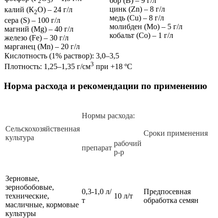
бор (В) – 9 г/л
2
5
цинк (Zn) – 8 г/л
калий (К
О) – 24 г/л
2
медь (Cu) – 8 г/л
сера (S) – 100 г/л
молибден (Мо) – 5 г/л
магний (Mg) – 40 г/л
кобальт (Со) – 1 г/л
железо (Fe) – 30 г/л
марганец (Mn) – 20 г/л
Кислотность (1% раствор): 3,0–3,5
3
Плотность: 1,25–1,35 г/см
при +18 ºС
Норма расхода и рекомендации по применению
Нормы расхода:
Сельскохозяйственная
Сроки применения
культура
рабочий
препарат
р-р
Зерновые,
зернобобовые,
0,3-1,0 л/
Предпосевная
технические,
10 л/т
т
обработка семян
масличные, кормовые
культуры