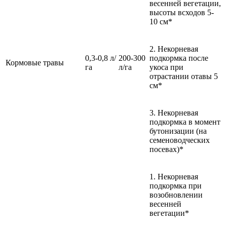
весенней вегетации,
высоты всходов 5-
10 см*
2. Некорневая
0,3-0,8 л/
200-300
подкормка после
Кормовые травы
га
л/га
укоса при
отрастании отавы 5
см*
3. Некорневая
подкормка в момент
бутонизации (на
семеноводческих
посевах)*
1. Некорневая
подкормка при
возобновлении
весенней
вегетации*