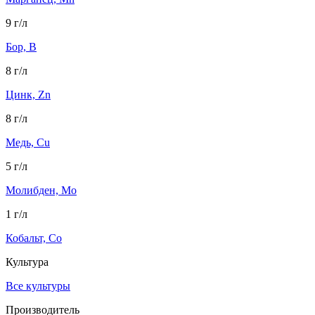
9 г/л
Бор, B
8 г/л
Цинк, Zn
8 г/л
Медь, Cu
5 г/л
Молибден, Mo
1 г/л
Кобальт, Co
Культура
Все культуры
Производитель