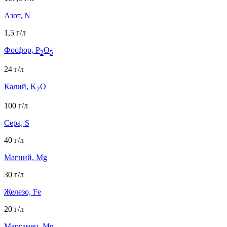
Азот, N
1,5 г/л
Фосфор, P
O
2
5
24 г/л
Калий, K
O
2
100 г/л
Сера, S
40 г/л
Магний, Mg
30 г/л
Железо, Fe
20 г/л
Марганец, Mn