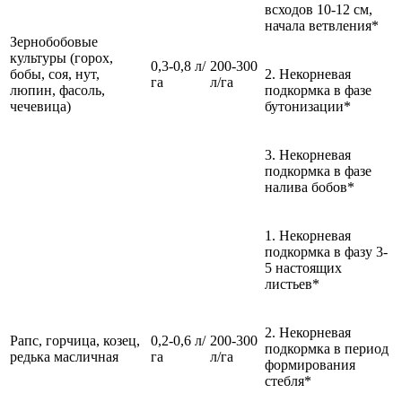
всходов 10-12 см,
начала ветвления*
Зернобобовые
культуры (горох,
0,3-0,8 л/
200-300
бобы, соя, нут,
2. Некорневая
га
л/га
люпин, фасоль,
подкормка в фазе
чечевица)
бутонизации*
3. Некорневая
подкормка в фазе
налива бобов*
1. Некорневая
подкормка в фазу 3-
5 настоящих
листьев*
2. Некорневая
Рапс, горчица, козец,
0,2-0,6 л/
200-300
подкормка в период
редька масличная
га
л/га
формирования
стебля*