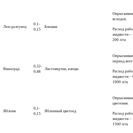
Опрыскива
всходов.
0,1-
Лен-долгунец
Блошки
Расход раб
0,15
жидкости – 
200 л/га
Опрыскиван
период веге
0,32-
Виноград
Листовертки, клещи
Расход раб
0,48
жидкости – 
1000 л/га
Опрыскиван
цветения.
0,1-
Яблоня
Яблонный цветоед
Расход раб
0,15
жидкости – 
1500 л/га