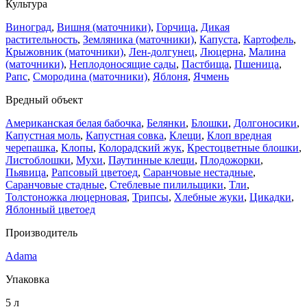
Культура
Виноград
,
Вишня (маточники)
,
Горчица
,
Дикая
растительность
,
Земляника (маточники)
,
Капуста
,
Картофель
,
Крыжовник (маточники)
,
Лен-долгунец
,
Люцерна
,
Малина
(маточники)
,
Неплодоносящие сады
,
Пастбища
,
Пшеница
,
Рапс
,
Смородина (маточники)
,
Яблоня
,
Ячмень
Вредный объект
Американская белая бабочка
,
Белянки
,
Блошки
,
Долгоносики
,
Капустная моль
,
Капустная совка
,
Клещи
,
Клоп вредная
черепашка
,
Клопы
,
Колорадский жук
,
Крестоцветные блошки
,
Листоблошки
,
Мухи
,
Паутинные клещи
,
Плодожорки
,
Пьявица
,
Рапсовый цветоед
,
Саранчовые нестадные
,
Саранчовые стадные
,
Стеблевые пилильщики
,
Тли
,
Толстоножка люцерновая
,
Трипсы
,
Хлебные жуки
,
Цикадки
,
Яблонный цветоед
Производитель
Adama
Упаковка
5 л