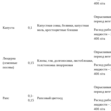
400 л/га
Опрыскиван
период веге
Капустная совка, белянки, капустная
Капуста
0,1
Расход раб
моль, крестоцветные блошки
жидкости – 
400 л/га
Опрыскиван
период веге
Люцерна
Клопы, тли, долгоносики, листоблошки,
(семенные
0,15
Расход раб
толстоножка люцерновая
посевы)
жидкости – 
400 л/га
Опрыскиван
период веге
0,1-
Рапс
Рапсовый цветоед
Расход раб
0,15
жидкости – 
400 л/га