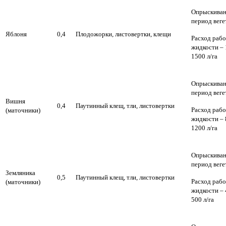
Опрыскиван
период веге
Яблоня
0,4
Плодожорки, листовертки, клещи
Расход раб
жидкости – 
1500 л/га
Опрыскиван
период веге
Вишня
0,4
Паутинный клещ, тли, листовертки
Расход раб
(маточники)
жидкости – 
1200 л/га
Опрыскиван
период веге
Земляника
0,5
Паутинный клещ, тли, листовертки
Расход раб
(маточники)
жидкости – 
500 л/га