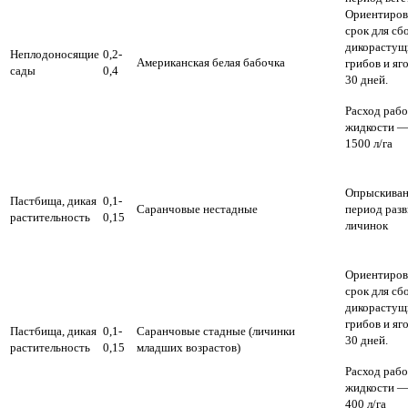
Ориентиро
срок для сб
дикорастущ
Неплодоносящие
0,2-
Американская белая бабочка
грибов и яг
сады
0,4
30 дней.
Расход раб
жидкости —
1500 л/га
Опрыскиван
Пастбища, дикая
0,1-
Саранчовые нестадные
период разв
растительность
0,15
личинок
Ориентиро
срок для сб
дикорастущ
грибов и яг
Пастбища, дикая
0,1-
Саранчовые стадные (личинки
30 дней.
растительность
0,15
младших возрастов)
Расход раб
жидкости —
400 л/га