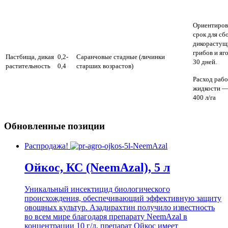
Ориентиро
срок для сб
дикорастущ
грибов и яг
Пастбища, дикая
0,2-
Саранчовые стадные (личинки
30 дней.
растительность
0,4
старших возрастов)
Расход раб
жидкости —
400 л/га
Обновленные позиции
Распродажа!
Ойкос, КС (NeemAzal), 5 л
Уникальный инсектицид биологического
происхождения, обеспечивающий эффективную защиту
овощных культур. Азадирахтин получило известность
во всем мире благодаря препарату NeemAzal в
концентрации 10 г/л, препарат Ойкос имеет