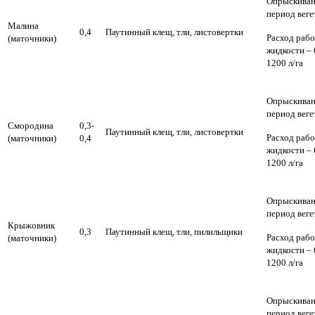
Опрыскиван
период веге
Малина
0,4
Паутинный клещ, тли, листовертки
Расход раб
(маточники)
жидкости – 
1200 л/га
Опрыскиван
период веге
Смородина
0,3-
Паутинный клещ, тли, листовертки
Расход раб
(маточники)
0,4
жидкости – 
1200 л/га
Опрыскиван
период веге
Крыжовник
0,3
Паутинный клещ, тли, пилильщики
Расход раб
(маточники)
жидкости – 
1200 л/га
Опрыскиван
период веге