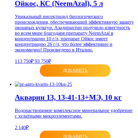
Ойкос, КС (NeemAzal), 5 л
Уникальный инсектицид биологического
происхождения, обеспечивающий эффективную защиту
овощных культур. Азадирахтин получило известность
во всем мире благодаря препарату NeemAzal в
концентрации 10 г/л, препарат Ойкос имеет
концентрацию 26 г/л, что более эффективно и
экономично! Произведено в Италии.
113 750₽
93 750₽
ДОБАВИТЬ
Акварин 13, 13-41-13+МЭ, 10 кг
Водорастворимое комплексное минеральное удобрение
с хелатными микроэлементами.
2 140₽
ДОБАВИТЬ