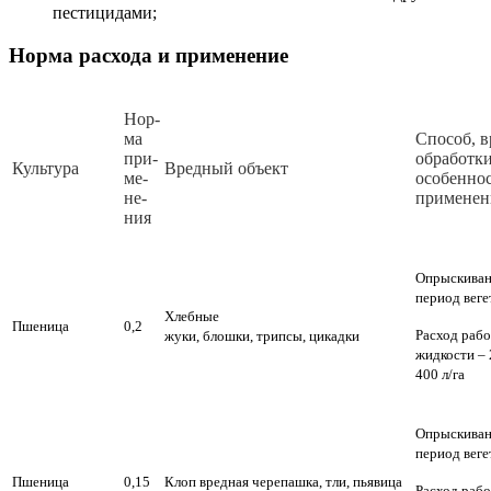
пестицидами;
Норма расхода и применение
Нор­
ма
Спо­соб, в
при­
об­ра­бот­к
Куль­ту­ра
Вред­ный объ­ект
ме­
осо­бен­нос
не­
при­ме­не­
ния
Опрыскиван
период веге
Хлебные
Пшеница
0,2
Расход раб
жуки, блошки, трипсы, цикадки
жидкости – 
400 л/га
Опрыскиван
период веге
Пшеница
0,15
Клоп вредная черепашка, тли, пьявица
Расход раб