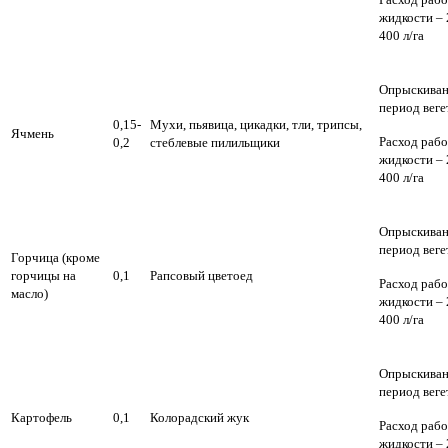
жидкости – 
400 л/га
Опрыскиван
период веге
0,15-
Мухи, пьявица, цикадки, тли, трипсы,
Ячмень
Расход раб
0,2
стеблевые пилильщики
жидкости – 
400 л/га
Опрыскиван
период веге
Горчица (кроме
горчицы на
0,1
Рапсовый цветоед
Расход раб
масло)
жидкости – 
400 л/га
Опрыскиван
период веге
Картофель
0,1
Колорадский жук
Расход раб
жидкости – 