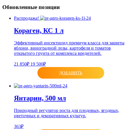
Обновленные позиции
Распродажа!
Кораген, КС 1 л
Эффективный инсектицид премиум класса для защиты
яблони, виноградной лозы, картофеля и томатов
открытого грунта от комплекса вредителей.
21 850₽
19 500₽
ДОБАВИТЬ
Янтарин, 500 мл
Природный регулятор роста для плодовых, ягодных,
цветочных и декоративных культур.
363₽