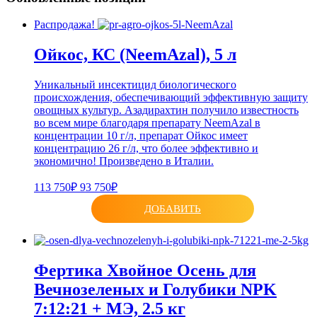
Распродажа!
Ойкос, КС (NeemAzal), 5 л
Уникальный инсектицид биологического
происхождения, обеспечивающий эффективную защиту
овощных культур. Азадирахтин получило известность
во всем мире благодаря препарату NeemAzal в
концентрации 10 г/л, препарат Ойкос имеет
концентрацию 26 г/л, что более эффективно и
экономично! Произведено в Италии.
113 750₽
93 750₽
ДОБАВИТЬ
Фертика Хвойное Осень для
Вечнозеленых и Голубики NPK
7:12:21 + МЭ, 2.5 кг