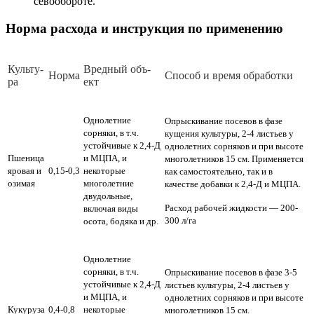
севообороте.
Норма расхода и инструкция по применению
Куль­ту­
Вред­ный объ­
Нор­ма
Спо­соб и вре­мя об­ра­бот­ки
ра
ект
Однолетние
Опрыскивание посевов в фазе
сорняки, в т.ч.
кущения культуры, 2-4 листьев у
устойчивые к 2,4-Д
однолетних сорняков и при высоте
Пшеница
и МЦПА, и
многолетников 15 см. Применяется
яровая и
0,15-0,3
некоторые
как самостоятельно, так и в
озимая
многолетние
качестве добавки к 2,4-Д и МЦПА.
двудольные,
Расход рабочей жидкости — 200-
включая виды
300 л/га
осота, бодяка и др.
Однолетние
сорняки, в т.ч.
Опрыскивание посевов в фазе 3-5
устойчивые к 2,4-Д
листьев культуры, 2-4 листьев у
и МЦПА, и
однолетних сорняков и при высоте
Кукуруза
0,4-0,8
некоторые
многолетников 15 см.