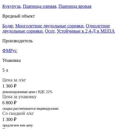
Кукуруза
,
Пшеница озимая
,
Пшеница яровая
Вредный объект
Бодяг
,
Многолетние двудольные сорняки
,
Однолетние
двудольные сорняки
,
Осот
,
Устойчивые к 2,4-Д и МЦПА
Производитель
ФМРус
Упаковка
5 л
Цена за л/кг
1 360
₽
рекомендованная цена с НДС 22%
Цена за упаковку
6 800
₽
скидка рассчитывается индивидуально
Со скидкой л/кг
1 300
₽
предлагаем вам цену