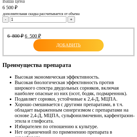
Ваша цена
6 500
₽
дополнительная скидка рассчитывается от объема
-
+
Первоначальная
Текущая
6 800
₽
6 500
₽
цена
цена:
ДОБАВИТЬ
составляла
6
6
500 ₽.
800 ₽.
Преимущества препарата
Высокая экономическая эффективность.
Высокая биологическая эффективность против
широкого спектра двудольных сорняков, включая
наиболее опасные из них (осот, бодяк, подмаренник).
Подавляет сорняки, устойчивые к 2,4-Д, МЦПА.
Хорошо смешивается с другими препаратами, в т.ч.
обладает выраженным синергизмом с препаратами на
основе 2,4-Д, МЦПА, сульфонилмочевин, карфентразон-
этила и глифосата.
Избирателен по отношению к культуре.
Нет ограничений по применению препарата в