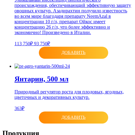
происхождения, обеспечивающий эффективную защиту
овощных культур. Азадирахтин получило известность
во всем мире благодаря препарату NeemAzal в
концентрации 10 г/л, препарат Ойкос имеет
концентрацию 26 г/л, что более эффективно и
экономично! Произведено в Италии.
113 750₽
93 750₽
ДОБАВИТЬ
Янтарин, 500 мл
Природный регулятор роста для плодовых, ягодных,
цветочных и декоративных культур.
363₽
ДОБАВИТЬ
Продукция