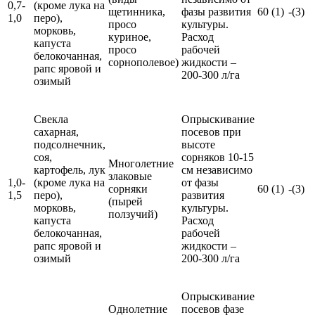
0,7-
(кроме лука на
щетинника,
фазы развития
60 (1)
-(3)
1,0
перо),
просо
культуры.
морковь,
куриное,
Расход
капуста
просо
рабочей
белокочанная,
сорнополевое)
жидкости –
рапс яровой и
200-300 л/га
озимый
Свекла
Опрыскивание
сахарная,
посевов при
подсолнечник,
высоте
соя,
сорняков 10-15
Многолетние
картофель, лук
см независимо
злаковые
1,0-
(кроме лука на
от фазы
сорняки
60 (1)
-(3)
1,5
перо),
развития
(пырей
морковь,
культуры.
ползучий)
капуста
Расход
белокочанная,
рабочей
рапс яровой и
жидкости –
озимый
200-300 л/га
Опрыскивание
Однолетние
посевов фазе