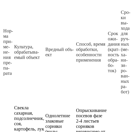
Сро­
ки
вы­
хо­да
Нор­
Срок
для
ма
ожи­
руч­
при­
Спо­соб, вре­мя
да­ния
ных
ме­
Куль­ту­ра,
Вред­ный объ­
об­ра­бот­ки,
(крат­
(ме­
не­
об­ра­ба­ты­ва­
ект
осо­бен­нос­ти
ность
ха­
ния
емый объ­ект
при­ме­не­ния
об­ра­
ни­
пре­
бо­
зи­
па­
ток)
ро­
ра­та
ван­
ных
ра­
бот)
Свекла
Опрыскивание
сахарная,
Однолетние
посевов фазе
подсолнечник,
злаковые
2-4 листьев
соя,
сорняки
сорняков
картофель, лук
(виды
независимо от