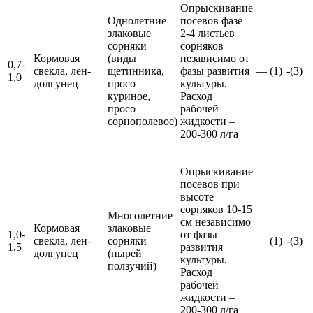
Опрыскивание
Однолетние
посевов фазе
злаковые
2-4 листьев
сорняки
сорняков
Кормовая
(виды
независимо от
0,7-
свекла, лен-
щетинника,
фазы развития
— (1)
-(3)
1,0
долгунец
просо
культуры.
куриное,
Расход
просо
рабочей
сорнополевое)
жидкости –
200-300 л/га
Опрыскивание
посевов при
высоте
сорняков 10-15
Многолетние
см независимо
Кормовая
злаковые
1,0-
от фазы
свекла, лен-
сорняки
— (1)
-(3)
1,5
развития
долгунец
(пырей
культуры.
ползучий)
Расход
рабочей
жидкости –
200-300 л/га