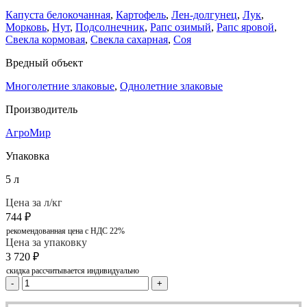
Капуста белокочанная
,
Картофель
,
Лен-долгунец
,
Лук
,
Морковь
,
Нут
,
Подсолнечник
,
Рапс озимый
,
Рапс яровой
,
Свекла кормовая
,
Свекла сахарная
,
Соя
Вредный объект
Многолетние злаковые
,
Однолетние злаковые
Производитель
АгроМир
Упаковка
5 л
Цена за л/кг
744
₽
рекомендованная цена с НДС 22%
Цена за упаковку
3 720
₽
скидка рассчитывается индивидуально
-
+