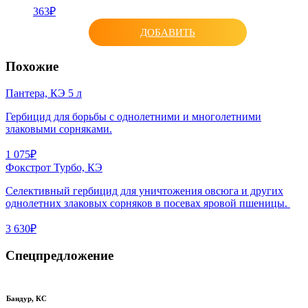
363₽
ДОБАВИТЬ
Похожие
Пантера, КЭ 5 л
Гербицид для борьбы с однолетними и многолетними
злаковыми сорняками.
1 075₽
Фокстрот Турбо, КЭ
Селективный гербицид для уничтожения овсюга и других
однолетних злаковых сорняков в посевах яровой пшеницы.
3 630₽
Спецпредложение
Бандур, КС