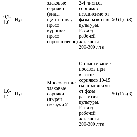
злаковые
2-4 листьев
сорняки
сорняков
(виды
независимо от
0,7-
Нут
щетинника,
фазы развития
50 (1)
-(3)
1,0
просо
культуры.
куриное,
Расход
просо
рабочей
сорнополевое)
жидкости –
200-300 л/га
Опрыскивание
посевов при
высоте
сорняков 10-15
Многолетние
см независимо
злаковые
1,0-
от фазы
Нут
сорняки
50 (1)
-(3)
1,5
развития
(пырей
культуры.
ползучий)
Расход
рабочей
жидкости –
200-300 л/га