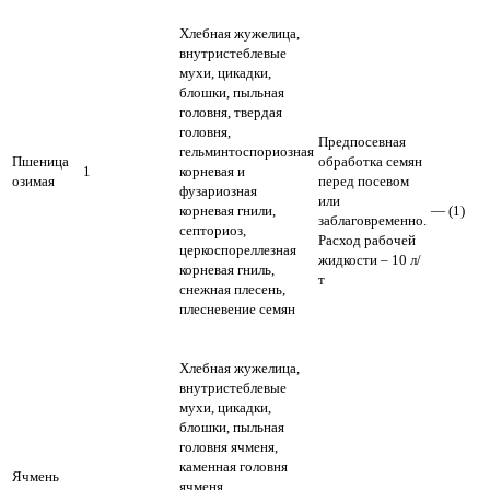
Хлебная жужелица,
внутристеблевые
мухи, цикадки,
блошки, пыльная
головня, твердая
головня,
Предпосевная
гельминтоспориозная
Пшеница
обработка семян
1
корневая и
озимая
перед посевом
фузариозная
или
корневая гнили,
— (1)
заблаговременно.
септориоз,
Расход рабочей
церкоспореллезная
жидкости – 10 л/
корневая гниль,
т
снежная плесень,
плесневение семян
Хлебная жужелица,
внутристеблевые
мухи, цикадки,
блошки, пыльная
головня ячменя,
каменная головня
Ячмень
ячменя,