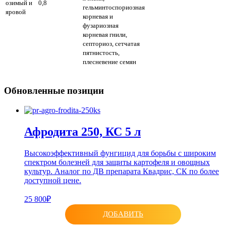
озимый и
0,8
гельминтоспориозная
яровой
корневая и
фузариозная
корневая гнили,
септориоз, сетчатая
пятнистость,
плесневение семян
Обновленные позиции
Афродита 250, КС 5 л
Высокоэффективный фунгицид для борьбы с широким
спектром болезней для защиты картофеля и овощных
культур. Аналог по ДВ препарата Квадрис, СК по более
доступной цене.
25 800₽
ДОБАВИТЬ