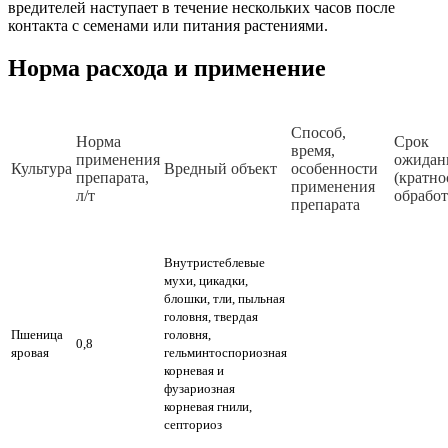
вредителей наступает в течение нескольких часов после
контакта с семенами или питания растениями.
Норма расхода и применение
Способ,
Норма
Срок
время,
применения
ожидан
Культура
Вредный объект
особенности
препарата,
(кратно
применения
л/т
обработ
препарата
Внутристеблевые
мухи, цикадки,
блошки, тли, пыльная
головня, твердая
Пшеница
головня,
0,8
яровая
гельминтоспориозная
корневая и
фузариозная
корневая гнили,
септориоз