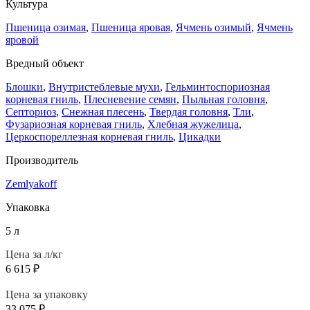
Культура
Пшеница озимая
,
Пшеница яровая
,
Ячмень озимый
,
Ячмень
яровой
Вредный объект
Блошки
,
Внутристеблевые мухи
,
Гельминтоспориозная
корневая гниль
,
Плесневение семян
,
Пыльная головня
,
Септориоз
,
Снежная плесень
,
Твердая головня
,
Тли
,
Фузариозная корневая гниль
,
Хлебная жужелица
,
Церкоспореллезная корневая гниль
,
Цикадки
Производитель
Zemlyakoff
Упаковка
5 л
Цена за л/кг
6 615
₽
Цена за упаковку
33 075
₽