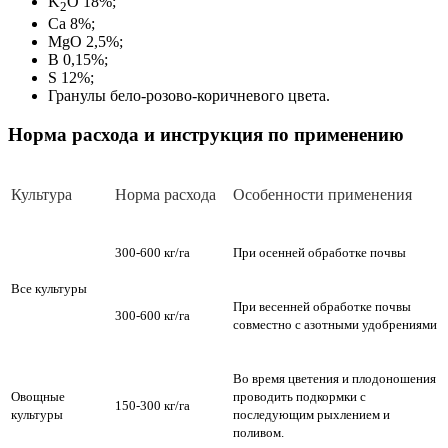
K
O 18%;
2
Ca 8%;
MgO 2,5%;
В 0,15%;
S 12%;
Гранулы бело-розово-коричневого цвета.
Норма расхода и инструкция по применению
Культура
Норма расхода
Особенности применения
300-600 кг/га
При осенней обработке почвы
Все культуры
При весенней обработке почвы
300-600 кг/га
совместно с азотными удобрениями
Во время цветения и плодоношения
Овощные
проводить подкормки с
150-300 кг/га
культуры
последующим рыхлением и
поливом.