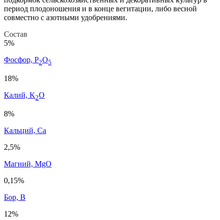
период плодоношения и в конце вегитации, либо весной
совместно с азотными удобрениями.
Состав
5%
Фосфор, P
O
2
5
18%
Калий, K
O
2
8%
Кальций, Ca
2,5%
Магний, MgO
0,15%
Бор, B
12%