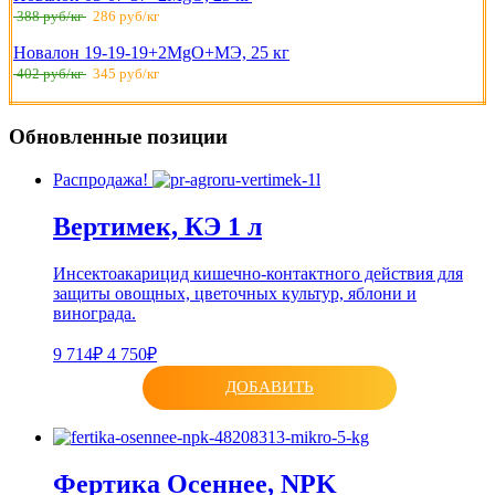
388 руб/кг
286 руб/кг
Новалон 19-19-19+2MgO+МЭ, 25 кг
402 руб/кг
345 руб/кг
Обновленные позиции
Распродажа!
Вертимек, КЭ 1 л
Инсектоакарицид кишечно-контактного действия для
защиты овощных, цветочных культур, яблони и
винограда.
9 714₽
4 750₽
ДОБАВИТЬ
Фертика Осеннее, NPK