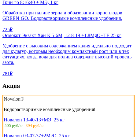
Грин-го 8:16:40 + МЭ, 1 кг
Обработка при наливе зерна и образовании корнеплодов
GREEN-GO. Водорастворимые комплексные удобрения.
725₽
Осмокот Экзакт Хай К 5-6М, 12-8-19 +1.8MgO+ТЕ 25 кг
Удобрение с высоким содержанием калия идеально подходит
для культур, которым необходим компактный рост или в тех
ситуациях, когда вода для полива содержит высокий уровень
азота.
781₽
Акция
Novalon®
Водорастворимые комплексные удобрения!
Новалон 13-40-13+МЭ, 25 кг
505 руб/кг
394 руб/кг
Новалон 03-07-37+2MgO, 25 кг