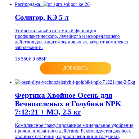
Распродажа!
Солигор, КЭ 5 л
Универсальный системный фунгицид
профилактического, лечебного и искореняющего
действия для защиты зерновых культур от комплекса
заболеваний.
16 550₽
9 686₽
ДОБАВИТЬ
Фертика Хвойное Осень для
Вечнозеленых и Голубики NPK
7:12:21 + МЭ, 2.5 кг
Комплексное гранулированное минеральное удобрение,
пролонгированного действия. Рекомендуется для всех
хвойных растений, садовой черники и голубики,