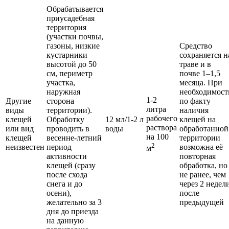
Обрабатывается
приусадебная
территория
(участки почвы,
газоны, низкие
Средство
кустарники
сохраняется н
высотой до 50
траве и в
см, периметр
почве 1–1,5
участка,
месяца. При
наружная
необходимост
1-2
Другие
сторона
по факту
литра
виды
территории).
наличия
рабочего
клещей
Обработку
12 мл/1-2 л
клещей на
раствора
или вид
проводить в
воды
обработанной
на 100
клещей
весенне-летний
территории
2
неизвестен
период
возможна её
м
активности
повторная
клещей (сразу
обработка, но
после схода
не ранее, чем
снега и до
через 2 недел
осени),
после
желательно за 3
предыдущей
дня до приезда
на данную