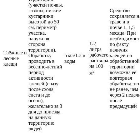
(участки почвы,
газоны, низкие
Средство
кустарники
сохраняется н
высотой до 50
траве и в
см, периметр
почве 1–1,5
участка,
месяца. При
наружная
необходимост
1-2
сторона
по факту
литра
территории).
наличия
Таёжные и
рабочего
Обработку
5 мл/1-2 л
клещей на
лесные
раствора
проводить в
воды
обработанной
клещи
на 100
весенне-летний
территории
2
период
возможна её
м
активности
повторная
клещей (сразу
обработка, но
после схода
не ранее, чем
снега и до
через 2 недел
осени),
после
желательно за 3
предыдущей
дня до приезда
на данную
территорию
людей