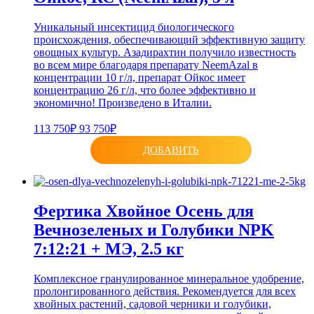
Уникальный инсектицид биологического
происхождения, обеспечивающий эффективную защиту
овощных культур. Азадирахтин получило известность
во всем мире благодаря препарату NeemAzal в
концентрации 10 г/л, препарат Ойкос имеет
концентрацию 26 г/л, что более эффективно и
экономично! Произведено в Италии.
113 750₽
93 750₽
ДОБАВИТЬ
Фертика Хвойное Осень для
Вечнозеленых и Голубики NPK
7:12:21 + МЭ, 2.5 кг
Комплексное гранулированное минеральное удобрение,
пролонгированного действия. Рекомендуется для всех
хвойных растений, садовой черники и голубики,