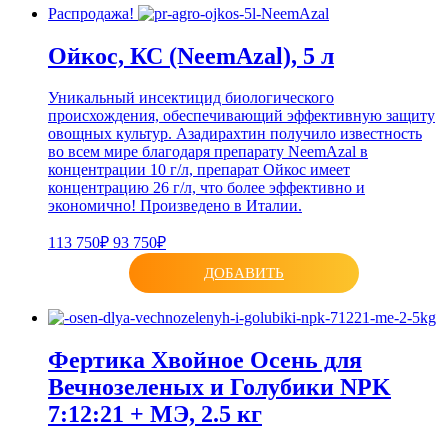
Распродажа!
Ойкос, КС (NeemAzal), 5 л
Уникальный инсектицид биологического
происхождения, обеспечивающий эффективную защиту
овощных культур. Азадирахтин получило известность
во всем мире благодаря препарату NeemAzal в
концентрации 10 г/л, препарат Ойкос имеет
концентрацию 26 г/л, что более эффективно и
экономично! Произведено в Италии.
113 750₽
93 750₽
ДОБАВИТЬ
Фертика Хвойное Осень для
Вечнозеленых и Голубики NPK
7:12:21 + МЭ, 2.5 кг