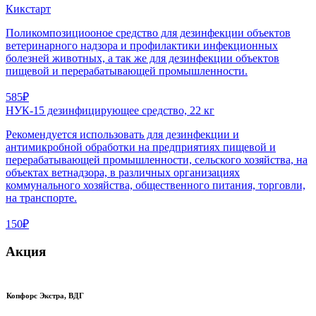
Кикстарт
Поликомпозициооное средство для дезинфекции объектов
ветеринарного надзора и профилактики инфекционных
болезней животных, а так же для дезинфекции объектов
пищевой и перерабатывающей промышленности.
585₽
НУК-15 дезинфицирующее средство, 22 кг
Рекомендуется использовать для дезинфекции и
антимикробной обработки на предприятиях пищевой и
перерабатывающей промышленности, сельского хозяйства, на
объектах ветнадзора, в различных организациях
коммунального хозяйства, общественного питания, торговли,
на транспорте.
150₽
Акция
Копфорс Экстра, ВДГ