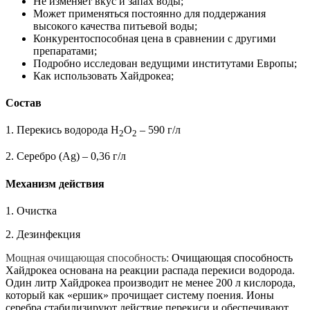
Не изменяет вкус и запах воды;
Может применяться постоянно для поддержания
высокого качества питьевой воды;
Конкурентоспособная цена в сравнении с другими
препаратами;
Подробно исследован ведущими институтами Европы;
Как использовать Хайдрокеа;
Состав
1. Перекись водорода Н
О
– 590 г/л
2
2
2. Серебро (Ag) – 0,36 г/л
Механизм действия
1. Очистка
2. Дезинфекция
Мощная очищающая способность:
Очищающая способность
Хайдрокеа основана на реакции распада перекиси водорода.
Один литр Хайдрокеа производит не менее 200 л кислорода,
который как «ершик» прочищает систему поения. Ионы
серебра стабилизируют действие перекиси и обеспечивают