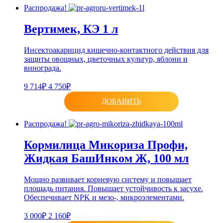
Распродажа!
Вертимек, КЭ 1 л
Инсектоакарицид кишечно-контактного действия для
защиты овощных, цветочных культур, яблони и
винограда.
9 714₽
4 750₽
ДОБАВИТЬ
Распродажа!
Кормилица Микориза Профи,
Жидкая БашИнком Ж, 100 мл
Мощно развивает корневую систему и повышает
площадь питания. Повышает устойчивость к засухе.
Обеспечивает NPK и мезо-, микроэлементами.
3 000₽
2 160₽