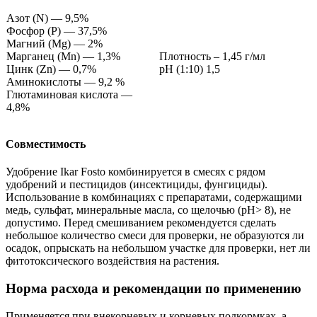
Азот (N) — 9,5%
Фосфор (Р) — 37,5%
Магний (Mg) — 2%
Марганец (Mn) — 1,3%
Плотность – 1,45 г/мл
Цинк (Zn) — 0,7%
pH (1:10) 1,5
Аминокислоты — 9,2 %
Глютаминовая кислота —
4,8%
Совместимость
Удобрение Ikar Fosto комбинируется в смесях с рядом
удобрений и пестицидов (инсектициды, фунгициды).
Использование в комбинациях с препаратами, содержащими
медь, сульфат, минеральные масла, со щелочью (рН> 8), не
допустимо. Перед смешиванием рекомендуется сделать
небольшое количество смеси для проверки, не образуются ли
осадок, опрыскать на небольшом участке для проверки, нет ли
фитотоксического воздействия на растения.
Норма расхода и рекомендации по применению
Применяется при внекорневых и корневых подкормках, а