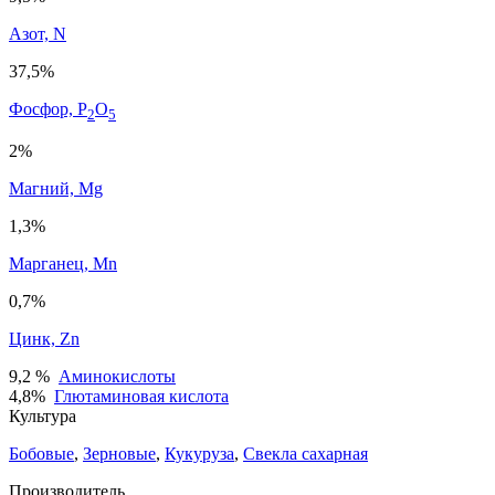
Азот, N
37,5%
Фосфор, P
O
2
5
2%
Магний, Mg
1,3%
Марганец, Mn
0,7%
Цинк, Zn
9,2 %
Аминокислоты
4,8%
Глютаминовая кислота
Культура
Бобовые
,
Зерновые
,
Кукуруза
,
Свекла сахарная
Производитель