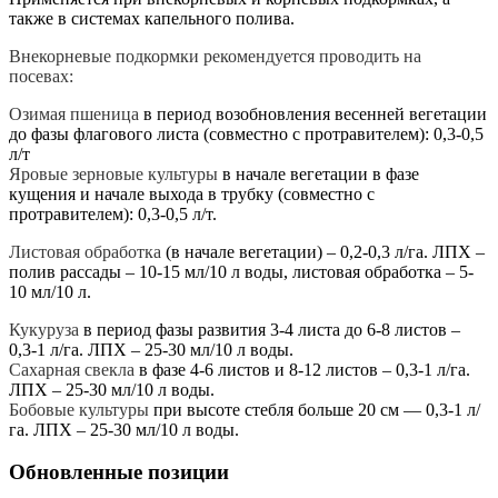
также в системах капельного полива.
Внекорневые подкормки рекомендуется проводить на
посевах:
Озимая пшеница
в период возобновления весенней вегетации
до фазы флагового листа (совместно с протравителем): 0,3-0,5
л/т
Яровые зерновые культуры
в начале вегетации в фазе
кущения и начале выхода в трубку (совместно с
протравителем): 0,3-0,5 л/т.
Листовая обработка
(в начале вегетации) – 0,2-0,3 л/га. ЛПХ –
полив рассады – 10-15 мл/10 л воды, листовая обработка – 5-
10 мл/10 л.
Кукуруза
в период фазы развития 3-4 листа до 6-8 листов –
0,3-1 л/га. ЛПХ – 25-30 мл/10 л воды.
Сахарная свекла
в фазе 4-6 листов и 8-12 листов – 0,3-1 л/га.
ЛПХ – 25-30 мл/10 л воды.
Бобовые культуры
при высоте стебля больше 20 см — 0,3-1 л/
га. ЛПХ – 25-30 мл/10 л воды.
Обновленные позиции