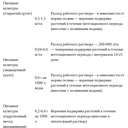
Овощные
культуры
(открытый грунт)
Расход рабочего раствора – в зависимости от
0,5-1,5
нормы полива — корневая подкормка
кг/га
растений в течение вегетационного периода
(внесение с поливными водами).
Расход рабочего раствора — 200-600 л/га
0,04-0,4
— некорневая подкормка растений в течение
кг/га
вегетационного периода с интервалом 14-21
Овощные
день.
культуры
(защищенный
грунт)
Расход рабочего раствора – в зависимости от
0,6 г на
нормы полива — корневая подкормка
1000 л
растений в течение вегетационного периода
воды
(внесение с поливными водами).
Овощные
культуры
0,2-0,4 г
Корневая подкормка растений в течение
(гидропонный
на 1000
вегетационного периода (внесение в
метод
л
питательный раствор).
выращивания)