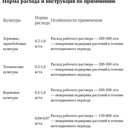
Норма расхода и инструкция по применению
Норма
Культура
Особенности применения
расхода
Зерновые,
Расход рабочего раствора — 200-300 л/га
0,5-1,0
зернобобовые
— некорневая подкормка растений в течение
кг/га
культуры
вегетационного периода.
Расход рабочего раствора — 200-300 л/га
Технические
0,5-1,0
— некорневая подкормка растений в течение
культуры
кг/га
вегетационного периода.
Расход рабочего раствора — 200-300 л/га
Кормовые
0,5-1,0
— некорневая подкормка растений в течение
культуры
кг/га
вегетационного периода.
Расход рабочего раствора — 150-400 л/га
0,04-0,07
— некорневая подкормка растений в течение
кг/га
вегетационного периода.