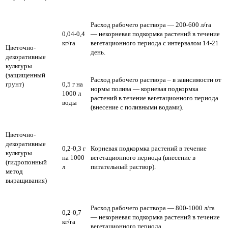
Расход рабочего раствора — 200-600 л/га
0,04-0,4
— некорневая подкормка растений в течение
кг/га
вегетационного периода с интервалом 14-21
Цветочно-
день.
декоративные
культуры
(защищенный
Расход рабочего раствора – в зависимости от
грунт)
0,5 г на
нормы полива — корневая подкормка
1000 л
растений в течение вегетационного периода
воды
(внесение с поливными водами).
Цветочно-
декоративные
0,2-0,3 г
Корневая подкормка растений в течение
культуры
на 1000
вегетационного периода (внесение в
(гидропонный
л
питательный раствор).
метод
выращивания)
Расход рабочего раствора — 800-1000 л/га
0,2-0,7
— некорневая подкормка растений в течение
кг/га
вегетационного периода.