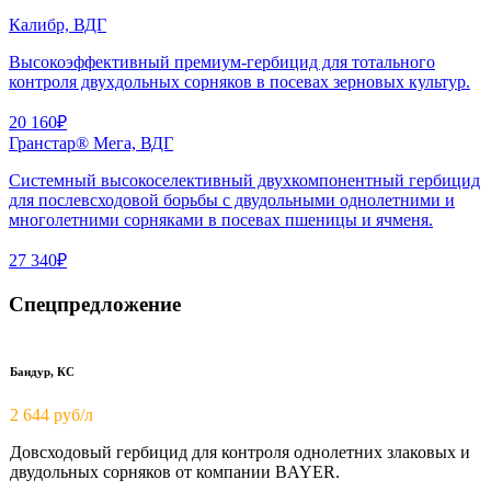
Калибр, ВДГ
Высокоэффективный премиум-гербицид для тотального
контроля двухдольных сорняков в посевах зерновых культур.
20 160₽
Гранстар® Мега, ВДГ
Системный высокоселективный двухкомпонентный гербицид
для послевсходовой борьбы с двудольными однолетними и
многолетними сорняками в посевах пшеницы и ячменя.
27 340₽
Спецпредложение
Бандур, КС
2 644 руб/л
Довсходовый гербицид для контроля однолетних злаковых и
двудольных сорняков от компании BAYER.