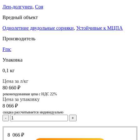
Лен-долгунец
,
Соя
Вредный объект
Однолетние двудольные сорняки
,
Устойчивые к МЦПА
Производитель
Fmc
Упаковка
0,1 кг
Цена за л/кг
80 660
₽
рекомендованная цена с НДС 22%
Цена за упаковку
8 066
₽
скидка рассчитывается индивидуально
-
+
8 066
₽