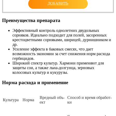
ДОБАВИТЬ
Преимущества препарата
Эффективный контроль однолетних двудольных
сорняков. Идеально подходит для полей, засоренных
крестоцветными сорняками, ширицей, дурнишником и
др.
Усиление эффекта в баковых смесях, что дает
возможность экономии за счет снижения норм расхода
гербицидов.
Широкий спектр культур. Хармони применяют для
защиты сои, а также льна-долгунца, зерновых
колосовых культур и кукурузы.
Норма расхода и применение
Вред­ный объ­
Спо­соб и вре­мя об­ра­бот­
Куль­ту­ра
Нор­ма
ект
ки