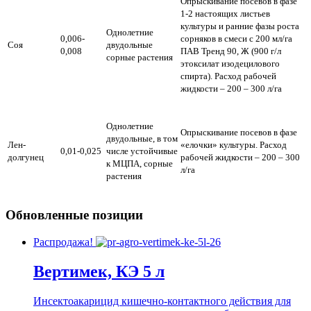
Опрыскивание посевов в фазе
1-2 настоящих листьев
культуры и ранние фазы роста
Однолетние
0,006-
сорняков в смеси с 200 мл/га
Соя
двудольные
0,008
ПАВ Тренд 90, Ж (900 г/л
сорные растения
этоксилат изодецилового
спирта). Расход рабочей
жидкости – 200 – 300 л/га
Однолетние
Опрыскивание посевов в фазе
двудольные, в том
Лен-
«елочки» культуры. Расход
0,01-0,025
числе устойчивые
долгунец
рабочей жидкости – 200 – 300
к МЦПА, сорные
л/га
растения
Обновленные позиции
Распродажа!
Вертимек, КЭ 5 л
Инсектоакарицид кишечно-контактного действия для