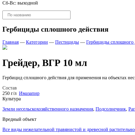
Сб-Вс: выходной
Поиск
товаров
Гербициды сплошного действия
Главная
—
Категории
—
Пестициды
—
Гербициды сплошного 
Грейдер, ВГР 10 мл
Гербицид сплошного действия для применения на объектах нес
Состав
250 г/л
Имазапир
Культура
Земли несельскохозяйственного назначения
,
Подсолнечник
,
Ра
Вредный объект
Все виды нежелательной травянистой и древесной растительно