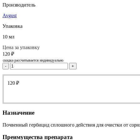
Производитель
Avgust
Упаковка
10 мл
Цена за упаковку
120
₽
скидка рассчитывается индивидуально
-
+
120
₽
Назначение
Почвенный гербицид сплошного действия для очистки от сорня
Преимущества препарата