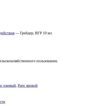
действия
—
Грейдер, ВГР 10 мл
ельскохозяйственного пользования.
пс озимый
,
Рапс яровой
сти