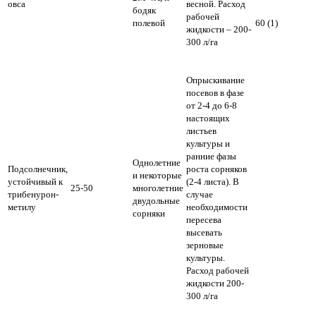
овса
весной. Расход
бодяк
рабочей
полевой
60 (1)
жидкости – 200-
300 л/га
Опрыскивание
посевов в фазе
от 2-4 до 6-8
настоящих
листьев
культуры и
ранние фазы
Однолетние
Подсолнечник,
роста сорняков
и некоторые
устойчивый к
(2-4 листа). В
25-50
многолетние
трибенурон-
случае
двудольные
метилу
необходимости
сорняки
пересева
высевать
зерновые
культуры.
Расход рабочей
жидкости 200-
300 л/га