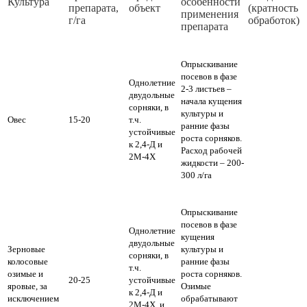
Культура
особенности
препарата,
объект
(кратность
применения
г/га
обработок)
препарата
Опрыскивание
посевов в фазе
Однолетние
2-3 листьев –
двудольные
начала кущения
сорняки, в
культуры и
Овес
15-20
т.ч.
ранние фазы
устойчивые
роста сорняков.
к 2,4-Д и
Расход рабочей
2M-4X
жидкости – 200-
300 л/га
Опрыскивание
посевов в фазе
Однолетние
кущения
двудольные
Зерновые
культуры и
сорняки, в
колосовые
ранние фазы
т.ч.
озимые и
роста сорняков.
20-25
устойчивые
яровые, за
Озимые
к 2,4-Д и
исключением
обрабатывают
2M-4X, и