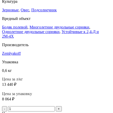
Культура
Зерновые
,
Овес
,
Подсолнечник
Вредный объект
Бодяк полевой
,
Многолетние двудольные сорняки
,
Однолетние двудольные сорняки
,
Устойчивые к 2,4-Д и
2М-4Х
Производитель
Zemlyakoff
Упаковка
0,6 кг
Цена за л/кг
13 440
₽
Цена за упаковку
8 064
₽
-
+