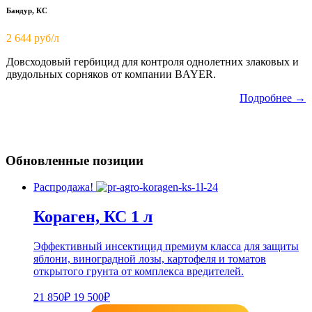
Бандур, КС
2 644 руб/л
Довсходовый гербицид для контроля однолетних злаковых и
двудольных сорняков от компании BAYER.
Подробнее →
Обновленные позиции
Распродажа!
Кораген, КС 1 л
Эффективный инсектицид премиум класса для защиты
яблони, виноградной лозы, картофеля и томатов
открытого грунта от комплекса вредителей.
21 850₽
19 500₽