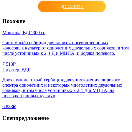
ДОБАВИТЬ
Похожие
Мортира, ВДГ 300 гр
Системный гербицид для защиты посевов зерновых
колосовых культур от однолетних двудольных сорняков, в том
числе устойчивых к 2,4-Д и МЦПА, и бодяка полевого.
7 513₽
Плуггер, ВДГ
Двухкомпонентный гербицид для уничтожения широкого
спектра однолетних и некоторых многолетних двудольных
сорняков, в том числе устойчивых к 2,4-Д и МЦПА, на
посевах зерновых культур
6 883₽
Спецпредложение