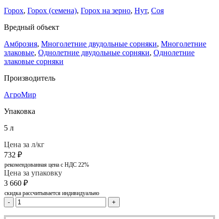
Горох
,
Горох (семена)
,
Горох на зерно
,
Нут
,
Соя
Вредный объект
Амброзия
,
Многолетние двудольные сорняки
,
Многолетние
злаковые
,
Однолетние двудольные сорняки
,
Однолетние
злаковые сорняки
Производитель
АгроМир
Упаковка
5 л
Цена за л/кг
732
₽
рекомендованная цена с НДС 22%
Цена за упаковку
3 660
₽
скидка рассчитывается индивидуально
-
+