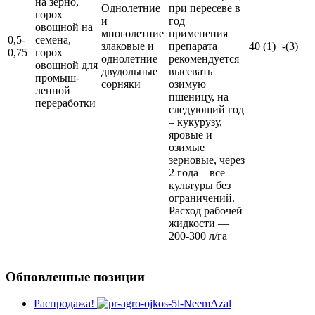
на зерно,
Однолетние
при пересеве в
горох
и
год
овощной на
многолетние
применения
0,5-
семена,
злаковые и
препарата
40 (1)
-(3)
0,75
горох
однолетние
рекомендуется
овощной для
двудольные
высевать
промыш-
сорняки
озимую
ленной
пшеницу, на
переработки
следующий год
– кукурузу,
яровые и
озимые
зерновые, через
2 года – все
культуры без
ограничений.
Расход рабочей
жидкости —
200-300 л/га
Обновленные позиции
Распродажа!