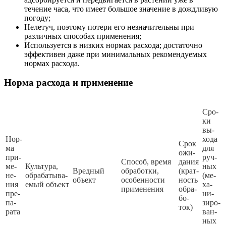
течение часа, что имеет большое значение в дождливую
погоду;
Нелетуч, поэтому потери его незначительны при
различных способах применения;
Используется в низких нормах расхода; достаточно
эффективен даже при минимальных рекомендуемых
нормах расхода.
Норма расхода и применение
Сро­
ки
вы­
Нор­
хо­да
Срок
ма
для
ожи­
при­
руч­
Спо­соб, вре­мя
да­ния
ме­
Куль­ту­ра,
ных
Вред­ный
об­ра­бот­ки,
(крат­
не­
об­ра­ба­ты­ва­
(ме­
объ­ект
осо­бен­нос­ти
ность
ния
емый объ­ект
ха­
при­ме­не­ния
об­ра­
пре­
ни­
бо­
па­
зи­ро­
ток)
ра­та
ван­
ных