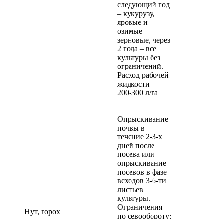
следующий год
– кукурузу,
яровые и
озимые
зерновые, через
2 года – все
культуры без
ограничений.
Расход рабочей
жидкости —
200-300 л/га
Опрыскивание
почвы в
течение 2-3-х
дней после
посева или
опрыскивание
посевов в фазе
всходов 3-6-ти
листьев
культуры.
Ограничения
Нут, горох
по севообороту: