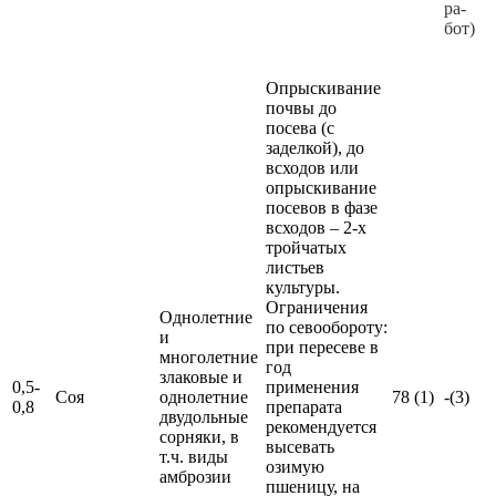
ра­
бот)
Опрыскивание
почвы до
посева (с
заделкой), до
всходов или
опрыскивание
посевов в фазе
всходов – 2-х
тройчатых
листьев
культуры.
Ограничения
Однолетние
по севообороту:
и
при пересеве в
многолетние
год
злаковые и
0,5-
применения
Соя
однолетние
78 (1)
-(3)
0,8
препарата
двудольные
рекомендуется
сорняки, в
высевать
т.ч. виды
озимую
амброзии
пшеницу, на