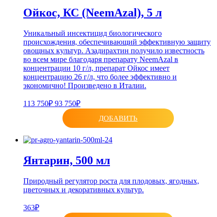
Ойкос, КС (NeemAzal), 5 л
Уникальный инсектицид биологического
происхождения, обеспечивающий эффективную защиту
овощных культур. Азадирахтин получило известность
во всем мире благодаря препарату NeemAzal в
концентрации 10 г/л, препарат Ойкос имеет
концентрацию 26 г/л, что более эффективно и
экономично! Произведено в Италии.
113 750₽
93 750₽
ДОБАВИТЬ
Янтарин, 500 мл
Природный регулятор роста для плодовых, ягодных,
цветочных и декоративных культур.
363₽