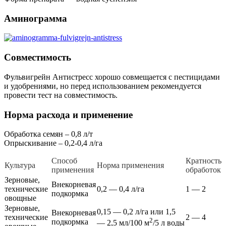
Аминограмма
Совместимость
Фульвигрейн Антистресс хорошо совмещается с пестицидами
и удобрениями, но перед использованием рекомендуется
провести тест на совместимость.
Норма расхода и применение
Обработка семян – 0,8 л/т
Опрыскивание – 0,2-0,4 л/га
Способ
Кратность
Культура
Норма применения
применения
обработок
Зерновые,
Внекорневая
технические
0,2 — 0,4 л/га
1 — 2
подкормка
овощные
Зерновые,
0,15 — 0,2 л/га или 1,5
Внекорневая
технические
2 — 4
2
подкормка
— 2,5 мл/100 м
/5 л воды