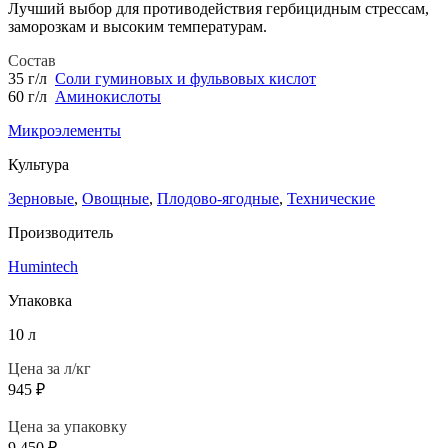
Лучший выбор для противодействия гербицидным стрессам,
заморозкам и высоким температурам.
Состав
35 г/л
Соли гуминовых и фульвовых кислот
60 г/л
Аминокислоты
Микроэлементы
Культура
Зерновые
,
Овощные
,
Плодово-ягодные
,
Технические
Производитель
Humintech
Упаковка
10 л
Цена за л/кг
945
₽
Цена за упаковку
9 450
₽