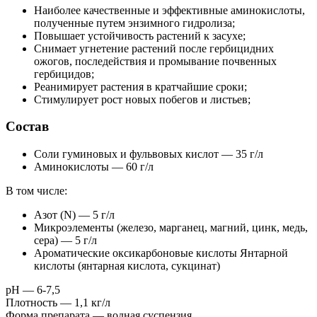
Наиболее качественные и эффективные аминокислоты,
полученные путем энзимного гидролиза;
Повышает устойчивость растений к засухе;
Снимает угнетение растений после гербицидних
ожогов, последействия и промывание почвенных
гербицидов;
Реанимирует растения в кратчайшие сроки;
Стимулирует рост новых побегов и листьев;
Cостав
Соли гуминовых и фульвовых кислот — 35 г/л
Аминокислоты — 60 г/л
В том числе:
Азот (N) — 5 г/л
Микроэлементы (железо, марганец, магний, цинк, медь,
сера) — 5 г/л
Ароматические оксикарбоновые кислоты Янтарной
кислоты (янтарная кислота, сукцинат)
рН — 6-7,5
Плотность — 1,1 кг/л
Форма препарата — водная суспензия