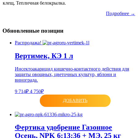
клещ, Тепличная белокрылка.
Подробнее →
Обновленные позиции
Распродажа!
Вертимек, КЭ 1 л
Инсектоакарицид кишечно-контактного действия для
защиты овощных, цветочных культур, яблони и
винограда.
9 714₽
4 750₽
ДОБАВИТЬ
Фертика удобрение Газонное
Осень, NPK 6:13:36 + МЭ, 25 кг