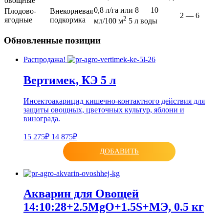
овощные
0,8 л/га или 8 — 10
Плодово-
Внекорневая
2 — 6
2
ягодные
подкормка
мл/100 м
5 л воды
Обновленные позиции
Распродажа!
Вертимек, КЭ 5 л
Инсектоакарицид кишечно-контактного действия для
защиты овощных, цветочных культур, яблони и
винограда.
15 275₽
14 875₽
ДОБАВИТЬ
Акварин для Овощей
14:10:28+2.5MgO+1.5S+МЭ, 0.5 кг