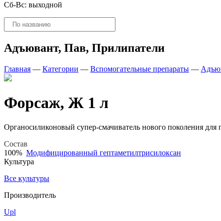
Сб-Вс: выходной
Поиск
товаров
Адъювант, Пав, Прилипатели
Главная
—
Категории
—
Вспомогательные препараты
—
Адъюв
Форсаж, Ж 1 л
Органосиликоновый супер-смачиватель нового поколения для 
Состав
100%
Модифицированный гептаметилтрисилоксан
Культура
Все культуры
Производитель
Upl