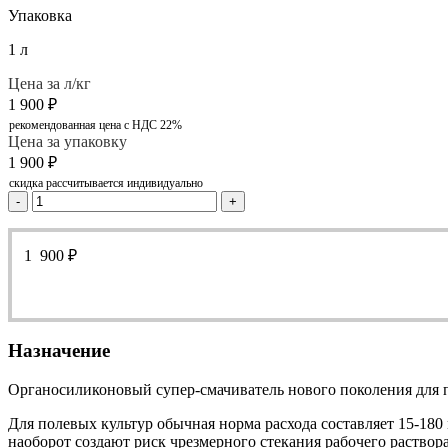
Упаковка
1 л
Цена за л/кг
1 900
₽
рекомендованная цена с НДС 22%
Цена за упаковку
1 900
₽
скидка рассчитывается индивидуально
-
+
1 900
₽
Назначение
Органосиликоновый супер-смачиватель нового поколения для 
Для полевых культур обычная норма расхода составляет 15-18
наоборот создают риск чрезмерного стекания рабочего раствор