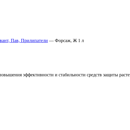
ант, Пав, Прилипатели
—
Форсаж, Ж 1 л
повышения эффективности и стабильности средств защиты расте