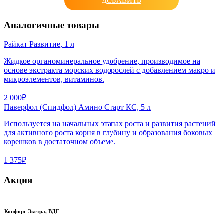
ДОБАВИТЬ
Аналогичные товары
Райкат Развитие, 1 л
Жидкое органоминеральное удобрение, производимое на
основе экстракта морских водорослей с добавлением макро и
микроэлементов, витаминов.
2 000₽
Паверфол (Спидфол) Амино Старт КС, 5 л
Используется на начальных этапах роста и развития растений
для активного роста корня в глубину и образования боковых
корешков в достаточном объеме.
1 375₽
Акция
Копфорс Экстра, ВДГ