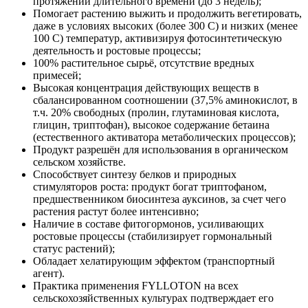
протяжении длительного времени (до 3 недель);
Помогает растению выжить и продолжить вегетировать,
даже в условиях высоких (более 300 С) и низких (менее
100 С) температур, активизируя фотосинтетическую
деятельность и ростовые процессы;
100% растительное сырьё, отсутствие вредных
примесей;
Высокая концентрация действующих веществ в
сбалансированном соотношении (37,5% аминокислот, в
т.ч. 20% свободных (пролин, глутаминовая кислота,
глицин, триптофан), высокое содержание бетаина
(естественного активатора метаболических процессов);
Продукт разрешён для использования в органическом
сельском хозяйстве.
Способствует синтезу белков и природных
стимуляторов роста: продукт богат триптофаном,
предшественником биосинтеза ауксинов, за счет чего
растения растут более интенсивно;
Наличие в составе фитогормонов, усиливающих
ростовые процессы (стабилизирует гормональный
статус растений);
Обладает хелатирующим эффектом (транспортный
агент).
Практика применения FYLLOTON на всех
сельскохозяйственных культурах подтверждает его