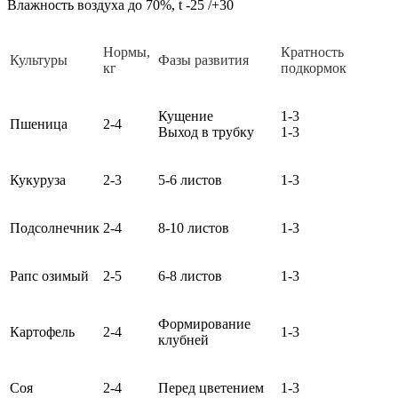
Влажность воздуха до 70%, t -25 /+30
Нормы,
Кратность
Культуры
Фазы развития
кг
подкормок
Кущение
1-3
Пшеница
2-4
Выход в трубку
1-3
Кукуруза
2-3
5-6 листов
1-3
Подсолнечник
2-4
8-10 листов
1-3
Рапс озимый
2-5
6-8 листов
1-3
Формирование
Картофель
2-4
1-3
клубней
Соя
2-4
Перед цветением
1-3