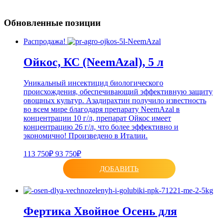
Обновленные позиции
Распродажа!
Ойкос, КС (NeemAzal), 5 л
Уникальный инсектицид биологического
происхождения, обеспечивающий эффективную защиту
овощных культур. Азадирахтин получило известность
во всем мире благодаря препарату NeemAzal в
концентрации 10 г/л, препарат Ойкос имеет
концентрацию 26 г/л, что более эффективно и
экономично! Произведено в Италии.
113 750₽
93 750₽
ДОБАВИТЬ
Фертика Хвойное Осень для