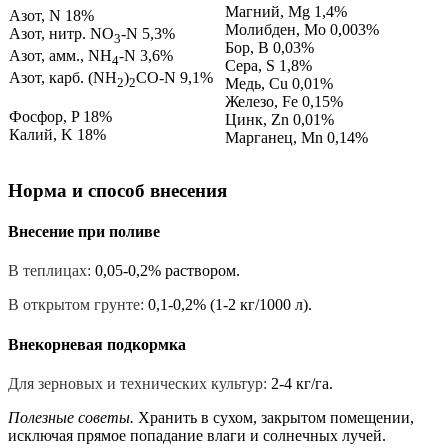
Магний, Mg 1,4%
Азот, N 18%
Молибден, Mo 0,003%
Азот, нитр. NO
-N 5,3%
3
Бор, B 0,03%
Азот, амм., NH
-N 3,6%
4
Сера, S 1,8%
Азот, карб. (NH
)
CO-N 9,1%
Медь, Cu 0,01%
2
2
Железо, Fe 0,15%
Фосфор, P 18%
Цинк, Zn 0,01%
Калий, K 18%
Марганец, Mn 0,14%
Норма и способ внесения
Внесение при поливе
В теплицах:
0,05-0,2% раствором.
В открытом грунте:
0,1-0,2% (1-2 кг/1000 л).
Внекорневая подкормка
Для зерновых и технических культур:
2-4 кг/га.
Полезные советы.
Хранить в сухом, закрытом помещении,
исключая прямое попадание влаги и солнечных лучей.