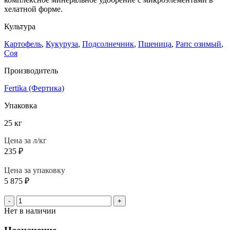
хелатной форме.
Культура
Картофель
,
Кукуруза
,
Подсолнечник
,
Пшеница
,
Рапс озимый
,
Соя
Производитель
Fertika (Фертика)
Упаковка
25 кг
Цена за л/кг
235
₽
Цена за упаковку
5 875
₽
-
+
Нет в наличии